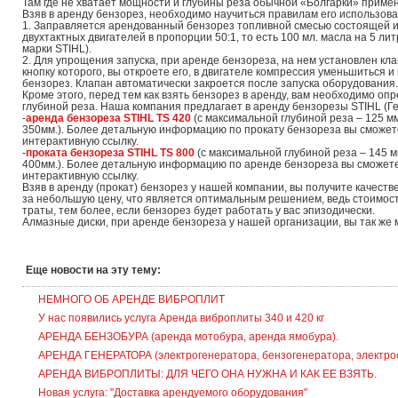
Там где не хватает мощности и глубины реза обычной «Болгарки» приме
Взяв в аренду бензорез, необходимо научиться правилам его использова
1. Заправляется арендованный бензорез топливной смесью состоящей и
двухтактных двигателей в пропорции 50:1, то есть 100 мл. масла на 5 л
марки STIHL).
2. Для упрощения запуска, при аренде бензореза, на нем установлен кл
кнопку которого, вы откроете его, в двигателе компрессия уменьшиться и
бензорез. Клапан автоматически закроется после запуска оборудования.
Кроме этого, перед тем как взять бензорез в аренду, вам необходимо оп
глубиной реза. Наша компания предлагает в аренду бензорезы STIHL (Г
-
аренда бензореза STIHL TS 420
(с максимальной глубиной реза – 125 м
350мм.). Более детальную информацию по прокату бензореза вы сможет
интерактивную ссылку.
-
проката бензореза STIHL TS 800
(с максимальной глубиной реза – 145 м
400мм.). Более детальную информацию по аренде бензореза вы сможете
интерактивную ссылку.
Взяв в аренду (прокат) бензорез у нашей компании, вы получите качест
за небольшую цену, что является оптимальным решением, ведь стоимость
траты, тем более, если бензорез будет работать у вас эпизодически.
Алмазные диски, при аренде бензореза у нашей организации, вы так же 
Еще новости на эту тему:
НЕМНОГО ОБ АРЕНДЕ ВИБРОПЛИТ
У нас появились услуга Аренда виброплиты 340 и 420 кг
АРЕНДА БЕНЗОБУРА (аренда мотобура, аренда ямобура).
АРЕНДА ГЕНЕРАТОРА (электрогенератора, бензогенератора, электрос
АРЕНДА ВИБРОПЛИТЫ: ДЛЯ ЧЕГО ОНА НУЖНА И КАК ЕЕ ВЗЯТЬ.
Новая услуга: "Доставка арендуемого оборудования"