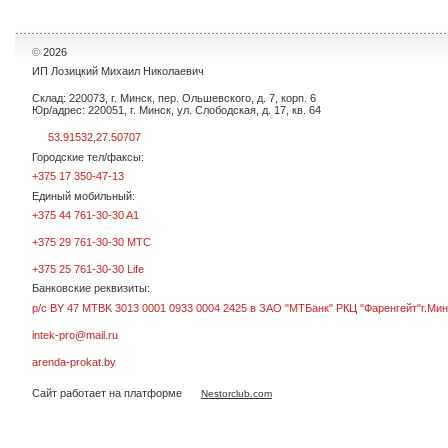
©
2026
ИП Лозицкий Михаил Николаевич
Склад: 220073, г. Минск, пер. Ольшевского, д. 7, корп. 6
Юр/адрес: 220051, г. Минск, ул. Слободская, д. 17, кв. 64
53.91532,27.50707
Городские тел/факсы:
+375 17 350-47-13
Единый мобильный:
+375 44 761-30-30 A1
+375 29 761-30-30 МТС
+375 25 761-30-30 Life
Банковские реквизиты:
р/с BY 47 MTBK 3013 0001 0933 0004 2425 в ЗАО "МТБанк" РКЦ "Фаренгейт"г.Мин
intek-pro@mail.ru
arenda-prokat.by
Сайт работает на платформе
Nestorclub.com