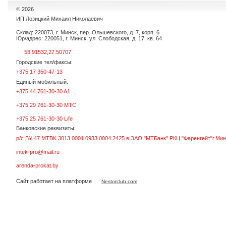
©
2026
ИП Лозицкий Михаил Николаевич
Склад: 220073, г. Минск, пер. Ольшевского, д. 7, корп. 6
Юр/адрес: 220051, г. Минск, ул. Слободская, д. 17, кв. 64
53.91532,27.50707
Городские тел/факсы:
+375 17 350-47-13
Единый мобильный:
+375 44 761-30-30 A1
+375 29 761-30-30 МТС
+375 25 761-30-30 Life
Банковские реквизиты:
р/с BY 47 MTBK 3013 0001 0933 0004 2425 в ЗАО "МТБанк" РКЦ "Фаренгейт"г.Мин
intek-pro@mail.ru
arenda-prokat.by
Сайт работает на платформе
Nestorclub.com