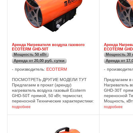
Аренда Нагревателя воздуха газового
Аренда Нагрева
ECOTERM GHD-50T
ECOTERM GHD
Мощность 50 кВт
Мощность 30 
Аренда от 20,00 руб. сутки
Аренда от 17,
производитель:
ECOTERM
производите
ПОСМОТРЕТЬ ДРУГИЕ МОДЕЛИ ТУТ
Предлагаем в 
Предлагаем в прокат (аренду)
Нагреватель в
нагреватель воздуха газовый Ecoterm
GHD-30T прямо
GHD-50T прямой, 50 кВт, термостат,
переносной Те
переносной Технические характеристики:
Мощность, кВт 
Мощность, кВт - 50 Расход топлива, кг/ч -
1,9 Диаметр фо
подробнее
подробнее
3,4 Диаметр форсунки, мм - 1,4 ...
Воздушный пото