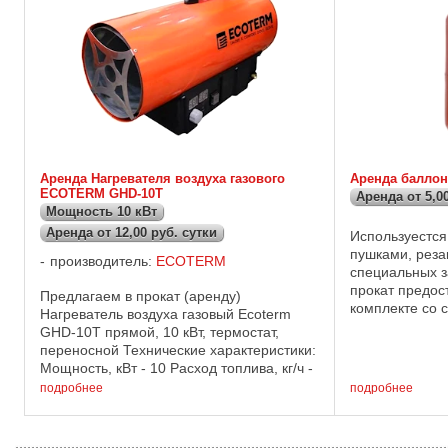
Аренда Нагревателя воздуха газового
Аренда баллона
ECOTERM GHD-10T
Аренда от 5,00
Мощность 10 кВт
Аренда от 12,00 руб. сутки
Используестся
пушками, реза
производитель:
ECOTERM
специальных з
прокат предос
Предлагаем в прокат (аренду)
комплекте со 
Нагреватель воздуха газовый Ecoterm
прокладкой для
GHD-10T прямой, 10 кВт, термостат,
переносной Технические характеристики:
Мощность, кВт - 10 Расход топлива, кг/ч -
0,73 Диаметр форсунки, мм - 0,95
подробнее
подробнее
Воздушный поток, м3/ч - 320 ...