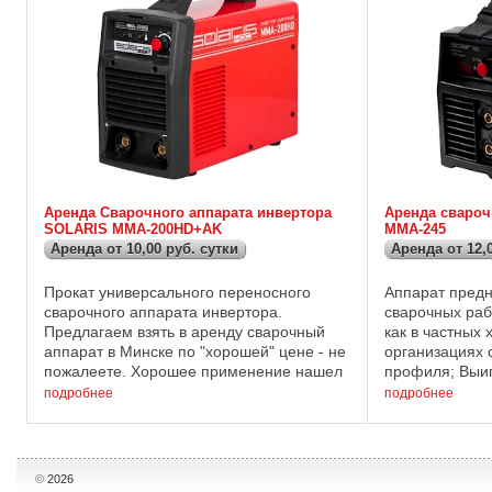
Аренда Сварочного аппарата инвертора
Аренда свароч
SOLARIS MMA-200HD+AK
MMA-245
Аренда от 10,00 руб. сутки
Аренда от 12,
Прокат универсального переносного
Аппарат пред
сварочного аппарата инвертора.
сварочных раб
Предлагаем взять в аренду сварочный
как в частных х
аппарат в Минске по "хорошей" цене - не
организациях 
пожалеете. Хорошее применение нашел
профиля; Выи
в стройке с использованием электродов
аппарата: - с
подробнее
подробнее
диаметром до 4 мм. Технические ...
технология IGB
©
2026