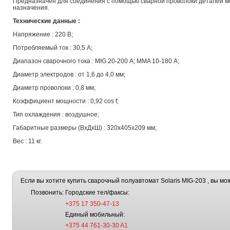
Предназначен для соединения с помощью сварной проволоки деталей м
назначения.
Технические данные :
Напряжение : 220 В;
Потребляемый ток : 30,5 А;
Диапазон сварочного тока : MIG 20-200 А; MMA 10-180 А;
Диаметр электродов : от 1,6 до 4,0 мм;
Диаметр проволоки : 0,8 мм;
Коэффициент мощности : 0,92 cos f;
Тип охлаждения : воздушное;
Габаритные размеры (ВхДхШ) : 320х405х209 мм;
Вес : 11 кг.
Если вы хотите купить сварочный полуавтомат Solaris MIG-203 , вы мо
Позвонить:
Городские тел/факсы:
+375 17 350-47-13
Единый мобильный:
+375 44 761-30-30 A1