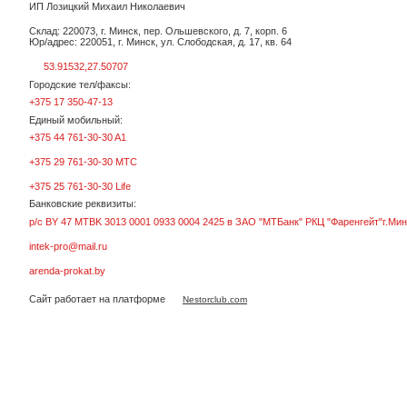
ИП Лозицкий Михаил Николаевич
Склад: 220073, г. Минск, пер. Ольшевского, д. 7, корп. 6
Юр/адрес: 220051, г. Минск, ул. Слободская, д. 17, кв. 64
53.91532,27.50707
Городские тел/факсы:
+375 17 350-47-13
Единый мобильный:
+375 44 761-30-30 A1
+375 29 761-30-30 МТС
+375 25 761-30-30 Life
Банковские реквизиты:
р/с BY 47 MTBK 3013 0001 0933 0004 2425 в ЗАО "МТБанк" РКЦ "Фаренгейт"г.Мин
intek-pro@mail.ru
arenda-prokat.by
Сайт работает на платформе
Nestorclub.com