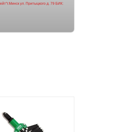
йт"г.Минск ул. Притыцкого д. 79 БИК: