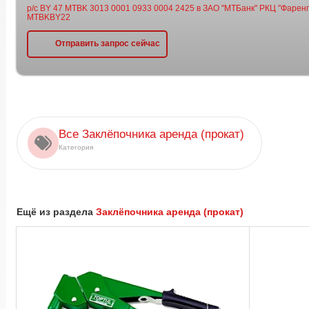
р/с BY 47 MTBK 3013 0001 0933 0004 2425 в ЗАО "МТБанк" РКЦ "Фаренге
MTBKBY22
Отправить запрос сейчас
Все Заклёпочника аренда (прокат)
Категория
Ещё из раздела
Заклёпочника аренда (прокат)