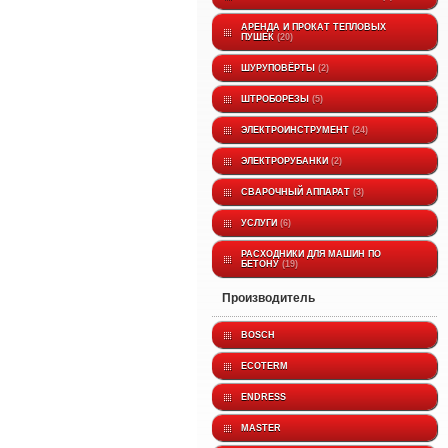
АРЕНДА И ПРОКАТ ТЕПЛОВЫХ
ПУШЕК
20
ШУРУПОВЁРТЫ
2
ШТРОБОРЕЗЫ
5
ЭЛЕКТРОИНСТРУМЕНТ
24
ЭЛЕКТРОРУБАНКИ
2
СВАРОЧНЫЙ АППАРАТ
3
УСЛУГИ
6
РАСХОДНИКИ ДЛЯ МАШИН ПО
БЕТОНУ
19
производитель
BOSCH
ECOTERM
ENDRESS
MASTER