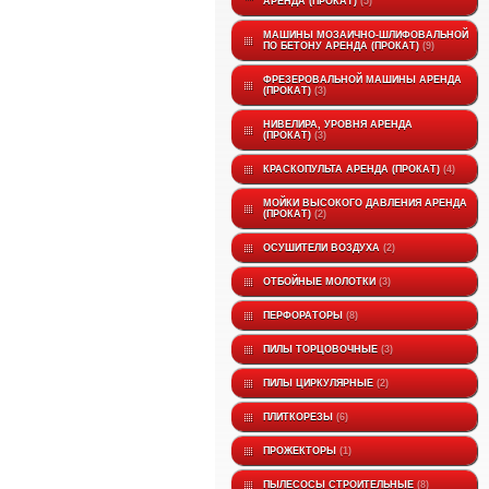
АРЕНДА (ПРОКАТ)
5
МАШИНЫ МОЗАИЧНО-ШЛИФОВАЛЬНОЙ
ПО БЕТОНУ АРЕНДА (ПРОКАТ)
9
ФРЕЗЕРОВАЛЬНОЙ МАШИНЫ АРЕНДА
(ПРОКАТ)
3
НИВЕЛИРА, УРОВНЯ АРЕНДА
(ПРОКАТ)
3
КРАСКОПУЛЬТА АРЕНДА (ПРОКАТ)
4
МОЙКИ ВЫСОКОГО ДАВЛЕНИЯ АРЕНДА
(ПРОКАТ)
2
ОСУШИТЕЛИ ВОЗДУХА
2
ОТБОЙНЫЕ МОЛОТКИ
3
ПЕРФОРАТОРЫ
8
ПИЛЫ ТОРЦОВОЧНЫЕ
3
ПИЛЫ ЦИРКУЛЯРНЫЕ
2
ПЛИТКОРЕЗЫ
6
ПРОЖЕКТОРЫ
1
ПЫЛЕСОСЫ СТРОИТЕЛЬНЫЕ
8