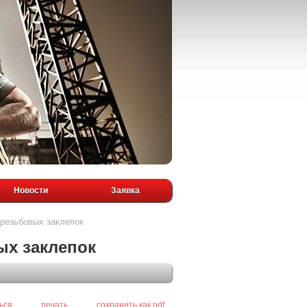
Новости
Заявка
 резьбовых заклепок
ых заклепок
ься
печать
сохранить как pdf