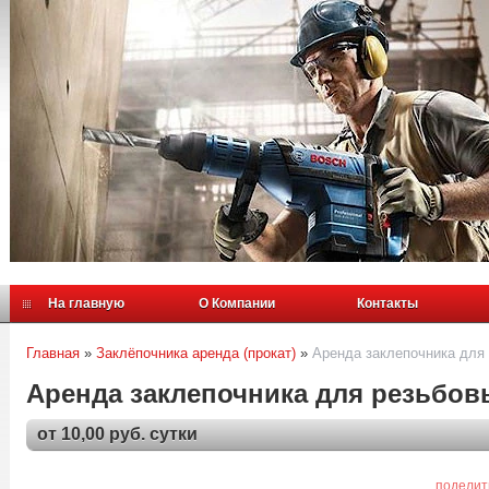
На главную
О Компании
Контакты
Главная
»
Заклёпочника аренда (прокат)
»
Аренда заклепочника для
Аренда заклепочника для резьбов
от 10,00 руб. сутки
поделит