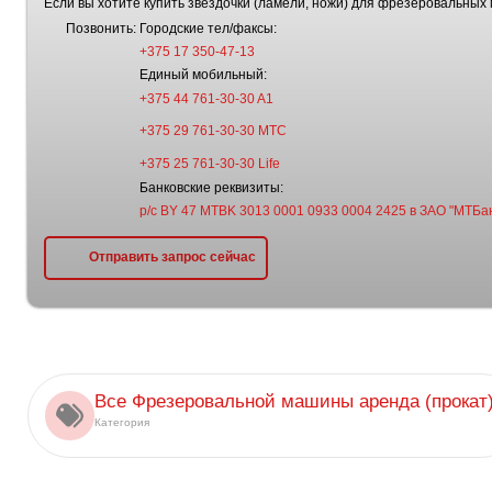
Если вы хотите купить звездочки (ламели, ножи) для фрезеровальных
Позвонить:
Городские тел/факсы:
+375 17 350-47-13
Единый мобильный:
+375 44 761-30-30 A1
+375 29 761-30-30 МТС
+375 25 761-30-30 Life
Банковские реквизиты:
р/с BY 47 MTBK 3013 0001 0933 0004 2425 в ЗАО "МТБан
Отправить запрос сейчас
Все Фрезеровальной машины аренда (прокат
Категория