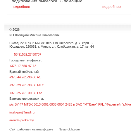
подключения пылесоса. С помощью
фрезерования 
регулировки глубины, срез получается
подробнее
полимерных п
подробнее
равномерным. Фрезерует бетонные
шероховатости 
полы, наливные, удаляет ...
©
2026
ИП Лозицкий Михаил Николаевич
Склад: 220073, г. Минск, пер. Ольшевского, д. 7, корп. 6
Юр/адрес: 220051, г. Минск, ул. Слободская, д. 17, кв. 64
53.91532,27.50707
Городские тел/факсы:
+375 17 350-47-13
Единый мобильный:
+375 44 761-30-30 A1
+375 29 761-30-30 МТС
+375 25 761-30-30 Life
Банковские реквизиты:
р/с BY 47 MTBK 3013 0001 0933 0004 2425 в ЗАО "МТБанк" РКЦ "Фаренгейт"г.Мин
intek-pro@mail.ru
arenda-prokat.by
Сайт работает на платформе
Nestorclub.com