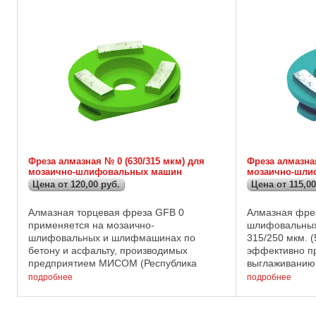
Фреза алмазная № 0 (630/315 мкм) для
Фреза алмазная
мозаично-шлифовальных машин
мозаично-шли
Цена от 120,00 руб.
Цена от 115,00
Алмазная торцевая фреза GFB 0
Алмазная фрез
применяется на мозаично-
шлифовальных
шлифовальных и шлифмашинах по
315/250 мкм. (
бетону и асфальту, производимых
эффективно пр
предприятием МИСОМ (Республика
выглаживанию 
Беларусь) и имеющих маркировку СО:
удалению так 
подробнее
подробнее
СО-313 (однороторная шлифмашина),
молочка" на гл
СО-300, СО-307, СО-327 и т.д. ...