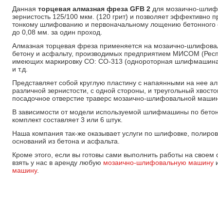
Данная
торцевая алмазная фреза GFB 2
для мозаично-шлиф
зернистость 125/100 мкм. (120 грит) и позволяет эффективно 
тонкому шлифованию и первоначальному лощению бетонного о
до 0,08 мм. за один проход.
Алмазная торцевая фреза применяется на мозаично-шлифов
бетону и асфальту, производимых предприятием МИСОМ (Респ
имеющих маркировку СО: СО-313 (однороторная шлифмашина)
и т.д.
Представляет собой круглую пластину с напаянными на нее а
различной зернистости, с одной стороны, и треугольный хвосто
посадочное отверстие траверс мозаично-шлифовальной машин
В зависимости от модели используемой шлифмашины по бетону
комплект составляет 3 или 6 штук.
Наша компания так-же оказывает услуги по шлифовке, полиро
оснований из бетона и асфальта.
Кроме этого, если вы готовы сами выполнить работы на своем 
взять у нас в аренду любую
мозаично-шлифовальную машину
машину
.