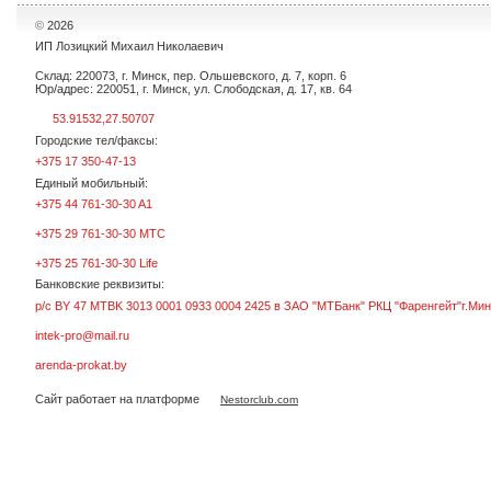
©
2026
ИП Лозицкий Михаил Николаевич
Склад: 220073, г. Минск, пер. Ольшевского, д. 7, корп. 6
Юр/адрес: 220051, г. Минск, ул. Слободская, д. 17, кв. 64
53.91532,27.50707
Городские тел/факсы:
+375 17 350-47-13
Единый мобильный:
+375 44 761-30-30 A1
+375 29 761-30-30 МТС
+375 25 761-30-30 Life
Банковские реквизиты:
р/с BY 47 MTBK 3013 0001 0933 0004 2425 в ЗАО "МТБанк" РКЦ "Фаренгейт"г.Мин
intek-pro@mail.ru
arenda-prokat.by
Сайт работает на платформе
Nestorclub.com