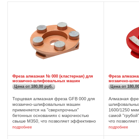
Фреза алмазная № 000 (кластерная) для
Фреза алмазная
мозаично-шлифовальных машин
мозаично-шли
Цена от 180,00 руб.
Цена от 180,00
Торцевая алмазная фреза GFB 000 для
Алмазная фре
мозаично-шлифовальных машин
шлифовальных
применяется на "сверхпрочных"
1600/1250 мкм.
бетонных основаниях с марочностью
самой "грубой"
свыше М350, что позволяет эффективно
что позволяет
снимать неровности, наплывы и
обдирку бетон
подробнее
подробнее
"ослабленный" верхний слой бетонного
наплывы и "осл
основания на ...