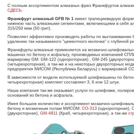
С полным ассортиментом алмазных фрез Франкфуртов алмазн
СДЕСЬ
.
Франкфурт алмазный GFB № 1
имеет трапециевидную форму
нижнюю часть алмазными сегментами, включиющими в себя а
315/250 мкм (50 грит).
Позволяет эффективно производить работы по выглаживанию б
удалению так называемого "цементного молочка" с глубиной ри
Франкфурты алмазные применяется на мозаично-шлифоваль
машинах по бетону и асфальту, производимых компанией С
маркировку GM: GM-122 (однороторная) , GM-245 (двухроторн
(четырехроторная), а так-же и на некоторых двухроторных мод
предприятия МИСОМ (Республика Беларусь) с маркировкой СО
В зависимости от модели используемой шлифмашины по бетону 
четырехроторная) комплект составляет 3, 6 или 12 штук.
Наша компания так-же оказывает услуги по шлифовке, полиро
оснований из бетона и асфальта.
Имея большое количество и ассортимент мозаично-шлифоваль
бетону и мозаичным полам МИСОМ:
СО-313
(однороторная),
(двухроторная),
GM-4811
(Краб, четырехроторная), а так-же
ст