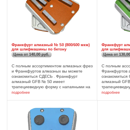
Франкфурт алмазный № S0 (800/600 мкм)
Франкфурт алм
для шлифмашины по бетону
для шлифмаши
Цена от 140,00 руб.
Цена от 130,00
С полным ассортиментом алмазных фрез
С полным асс
и Франкфуртов алмазных вы можете
Франкфуртов 
ознакомиться СДЕСЬ . Франкфурт
ознакомиться
алмазный GFB № S0 имеет
алмазный GFB
трапециевидную форму с напаяными на
трапециевидн
ее нижнюю часть алмазными сегментами,
ее нижнюю ча
подробнее
подробнее
включиющими в себя алмазы
включиющими 
зернистостью 800/600 мкм ...
зернистостью 6