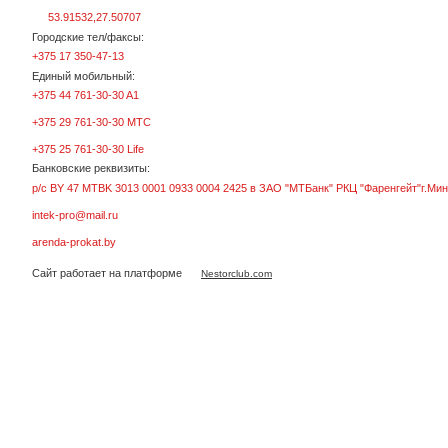
53.91532,27.50707
Городские тел/факсы:
+375 17 350-47-13
Единый мобильный:
+375 44 761-30-30 A1
+375 29 761-30-30 МТС
+375 25 761-30-30 Life
Банковские реквизиты:
р/с BY 47 MTBK 3013 0001 0933 0004 2425 в ЗАО "МТБанк" РКЦ "Фаренгейт"г.Мин
intek-pro@mail.ru
arenda-prokat.by
Сайт работает на платформе
Nestorclub.com