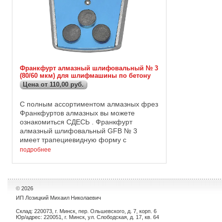
Франкфурт алмазный шлифовальный № 3
(80/60 мкм) для шлифмашины по бетону
Цена от 110,00 руб.
С полным ассортиментом алмазных фрез
Франкфуртов алмазных вы можете
ознакомиться СДЕСЬ . Франкфурт
алмазный шлифовальный GFB № 3
имеет трапециевидную форму с
напаяными на ее нижнюю часть
подробнее
алмазными сегментами, включиющими в
себя алмазы зернистостью ...
©
2026
ИП Лозицкий Михаил Николаевич
Склад: 220073, г. Минск, пер. Ольшевского, д. 7, корп. 6
Юр/адрес: 220051, г. Минск, ул. Слободская, д. 17, кв. 64