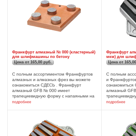
Франкфурт алмазный № 000 (кластерный)
Франкфурт алм
для шлифмашины по бетону
мкм) для шли
Цена от 165,00 руб.
Цена от 165,00
С полным ассортиментом Франкфуртов
С полным асс
алмазных и алмазных фрез вы можете
и Франкфурто
ознакомиться СДЕСЬ . Франкфурт
ознакомиться
алмазный GFB № 000 имеет
алмазный GFB
трапециевидную форму с напаяными на
трапециевидн
ее нижнюю часть алмазными сегментами.
ее нижнюю ча
подробнее
подробнее
Применяется на "сверхпрочных"
включиющими 
бетонных основаниях ...
зернистостью 2