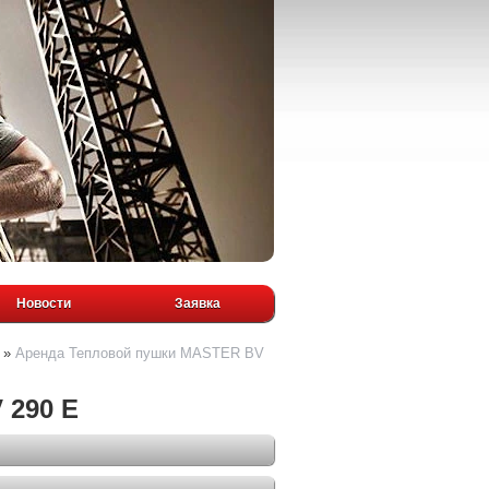
Новости
Заявка
»
Аренда Тепловой пушки MASTER BV
 290 E