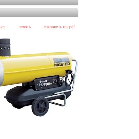
ься
печать
сохранить как pdf