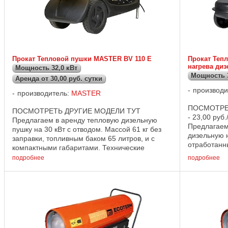
Прокат Тепловой пушки MASTER BV 110 E
Прокат Теп
нагрева ди
Мощность 32,0 кВт
Мощность 
Аренда от 30,00 руб. сутки
производи
производитель:
MASTER
ПОСМОТРЕ
ПОСМОТРЕТЬ ДРУГИЕ МОДЕЛИ ТУТ
- 23,00 руб.
Предлагаем в аренду тепловую дизельную
Предлагаем
пушку на 30 кВт с отводом. Массой 61 кг без
дизельную 
заправки, топливным баком 65 литров, и с
отработанн
компактными габаритами. Технические
непрямой, 3
характеристики : Тепловая мощность 33,0 кВт
подробнее
подробнее
Напряжение ...