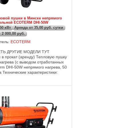
ловой пушки в Минске непрямого
зельной ECOTERM DHI-50W
50 кВт
Аренда от 35,00 руб. сутки
2 000,00 руб.
тель:
ECOTERM
ТЬ ДРУГИЕ МОДЕЛИ ТУТ
 в прокат (аренду) Тепловую пушку
нагрева (с выводом отработанных
erm DHI-50W непрямого нагрева, 50
са Технические характеристики:
пряжение - 220В, 50 Гц Выходная