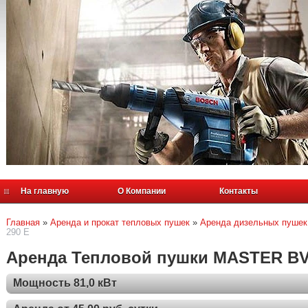
На главную
О Компании
Контакты
Главная
»
Аренда и прокат тепловых пушек
»
Аренда дизельных пушек
290 E
Аренда Тепловой пушки MASTER BV
Мощность 81,0 кВт