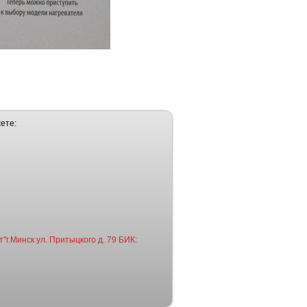
ете:
"г.Минск ул. Притыцкого д. 79 БИК: