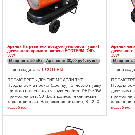
Аренда Нагревателя воздуха (тепловой пушки)
Аренда нагр
дизельного прямого нагрева ECOTERM DHD-
дизельного
50W
30W
Мощность 50 кВт
Аренда от 30,00 руб. сутки
Мощность 
производитель:
ECOTERM
производи
ПОСМОТРЕТЬ ДРУГИЕ МОДЕЛИ ТУТ
ПОСМОТРЕ
Предлагаем в прокат (аренду) тепловую пушку
Предлагаем
прямого нагрева дизельную Ecoterm DHD-50W
дизельную 
прямой нагрев, 50 кВт, 2 колеса Технические
прямой нагр
характеристики: Напряжение питания, В - 220
характерист
Тепловая мощность, кВт - 50 Расход топлива,
Тепловая мо
подробнее
подробнее
...
...