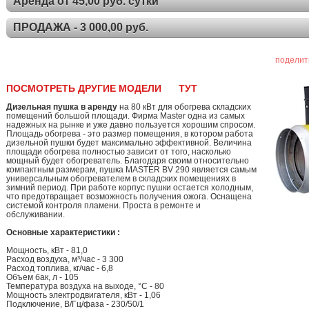
Аренда от 45,00 руб. сутки
ПРОДАЖА - 3 000,00 руб.
поделит
ПОСМОТРЕТЬ ДРУГИЕ МОДЕЛИ
ТУТ
Дизельная пушка в аренду
на 80 кВт для обогрева складских
помещений большой площади. Фирма Master одна из самых
надежных на рынке и уже давно пользуется хорошим спросом.
Площадь обогрева - это размер помещения, в котором работа
дизельной пушки будет максимально эффективной. Величина
площади обогрева полностью зависит от того, насколько
мощный будет обогреватель. Благодаря своим относительно
компактным размерам, пушка MASTER BV 290 является самым
универсальным обогревателем в складских помещениях в
зимний период. При работе корпус пушки остается холодным,
что предотвращает возможность получения ожога. Оснащена
системой контроля пламени. Проста в ремонте и
обслуживании.
Основные характеристики :
Мощность, кВт - 81,0
Расход воздуха, м³/час - 3 300
Расход топлива, кг/час - 6,8
Объем бак, л - 105
Температура воздуха на выходе, °C - 80
Мощность электродвигателя, кВт - 1,06
Подключение, В/Гц/фаза - 230/50/1