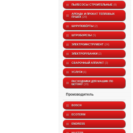
ПЫЛЕСОСЫ СТРОИТЕЛЬНЫЕ
8
АРЕНДА И ПРОКАТ ТЕПЛОВЫХ
ПУШЕК
20
ШУРУПОВЁРТЫ
2
ШТРОБОРЕЗЫ
5
ЭЛЕКТРОИНСТРУМЕНТ
24
ЭЛЕКТРОРУБАНКИ
2
СВАРОЧНЫЙ АППАРАТ
3
УСЛУГИ
6
РАСХОДНИКИ ДЛЯ МАШИН ПО
БЕТОНУ
19
производитель
BOSCH
ECOTERM
ENDRESS