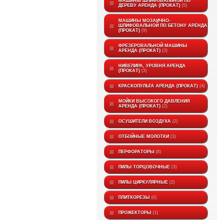
МАШИНЫ ШЛИФОВАЛЬНОЙ ПО
ДЕРЕВУ АРЕНДА (ПРОКАТ)
5
МАШИНЫ МОЗАИЧНО-
ШЛИФОВАЛЬНОЙ ПО БЕТОНУ АРЕНДА
(ПРОКАТ)
9
ФРЕЗЕРОВАЛЬНОЙ МАШИНЫ
АРЕНДА (ПРОКАТ)
3
НИВЕЛИРА, УРОВНЯ АРЕНДА
(ПРОКАТ)
3
КРАСКОПУЛЬТА АРЕНДА (ПРОКАТ)
4
МОЙКИ ВЫСОКОГО ДАВЛЕНИЯ
АРЕНДА (ПРОКАТ)
2
ОСУШИТЕЛИ ВОЗДУХА
2
ОТБОЙНЫЕ МОЛОТКИ
3
ПЕРФОРАТОРЫ
8
ПИЛЫ ТОРЦОВОЧНЫЕ
3
ПИЛЫ ЦИРКУЛЯРНЫЕ
2
ПЛИТКОРЕЗЫ
6
ПРОЖЕКТОРЫ
1