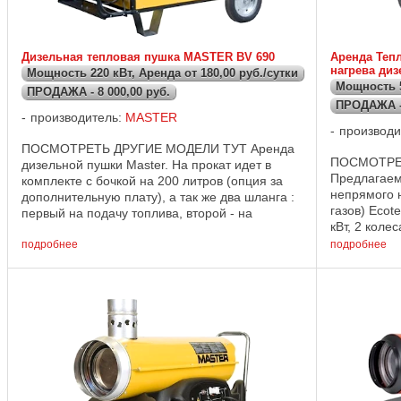
Дизельная тепловая пушка MASTER BV 690
Аренда Теп
нагрева ди
Мощность 220 кВт, Аренда от 180,00 руб./сутки
Мощность 
ПРОДАЖА - 8 000,00 руб.
ПРОДАЖА - 
производитель:
MASTER
производи
ПОСМОТРЕТЬ ДРУГИЕ МОДЕЛИ ТУТ Аренда
ПОСМОТРЕ
дизельной пушки Master. На прокат идет в
Предлагаем
комплекте с бочкой на 200 литров (опция за
непрямого 
дополнительную плату), а так же два шланга :
газов) Ecot
первый на подачу топлива, второй - на
кВт, 2 коле
обратку. Одна из самых мощных в своем
Входное на
классе ...
подробнее
подробнее
...