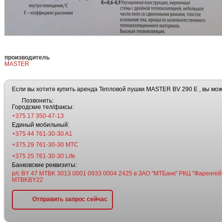
производитель
MASTER
Если вы хотите купить аренда Тепловой пушки MASTER BV 290 E , вы мож
Позвонить:
Городские тел/факсы:
+375 17 350-47-13
Единый мобильный:
+375 44 761-30-30 A1
+375 29 761-30-30 МТС
+375 25 761-30-30 Life
Банковские реквизиты:
р/с BY 47 MTBK 3013 0001 0933 0004 2425 в ЗАО "МТБанк" РКЦ "Фаренгейт
MTBKBY22
Отправить запрос сейчас