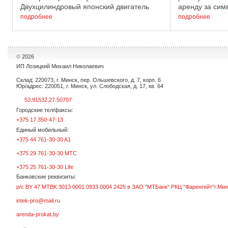
Двухцилиндровый японский двигатель
аренду за сим
позволяет преодолевать силовые
Технические х
подробнее
подробнее
нагрузки с запасом. Технические
Номинальная м
характеристики ...
Выходная фаза 
©
2026
ИП Лозицкий Михаил Николаевич
Склад: 220073, г. Минск, пер. Ольшевского, д. 7, корп. 6
Юр/адрес: 220051, г. Минск, ул. Слободская, д. 17, кв. 64
53.91532,27.50707
Городские тел/факсы:
+375 17 350-47-13
Единый мобильный:
+375 44 761-30-30 A1
+375 29 761-30-30 МТС
+375 25 761-30-30 Life
Банковские реквизиты:
р/с BY 47 MTBK 3013 0001 0933 0004 2425 в ЗАО "МТБанк" РКЦ "Фаренгейт"г.Мин
intek-pro@mail.ru
arenda-prokat.by