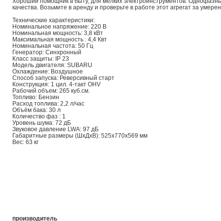
Хороший помощник в быту, для мелких электроинструментов. Однофазны
качества. Возьмите в аренду и проверьте в работе этот агрегат за умере
Технические характеристики:
Номинальное напряжение: 220 В
Номинальная мощность: 3,8 кВт
Максимальная мощность : 4,4 Квт
Номинальная частота: 50 Гц
Генератор: Синхронный
Класс защиты: IP 23
Модель двигателя: SUBARU
Охлаждение: Воздушное
Способ запуска: Реверсивный старт
Конструкция: 1 цил. 4-такт OHV
Рабочий объем: 265 куб.см.
Топливо: Бензин
Расход топлива: 2,2 л/час
Объём бака: 30 л
Количество фаз : 1
Уровень шума: 72 дБ
Звуковое давление LWA: 97 дБ
Габаритные размеры (ШхДхВ): 525x770x569 мм
Вес: 63 кг
производитель