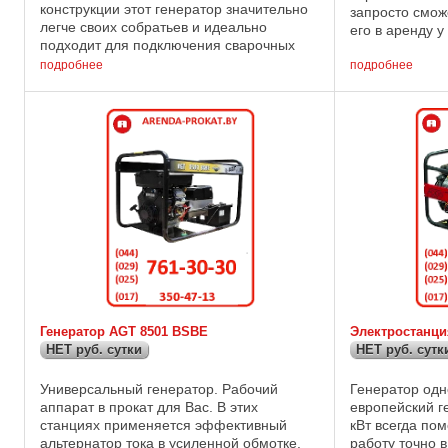
конструкции этот генератор значительно
запросто смож
легче своих собратьев и идеально
его в аренду у
подходит для подключения сварочных
характеристик
инверторов. В этих агрегатах
подробнее
синхронный, с
подробнее
используется высокоэффективный
генератор с усиленной ...
Генератор AGT 8501 BSBE
Электростанци
НЕТ руб. сутки
НЕТ руб. сутк
Универсальный генератор. Рабочий
Генератор од
аппарат в прокат для Вас. В этих
европейский г
станциях применяется эффективный
кВт всегда по
альтернатор тока в усиленной обмотке.
работу точно в