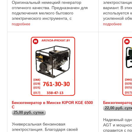
Оригинальный немецкий генератор
электростанци
отличного качества. Предназначен для
вариант. В эти
подключения мелкого бытового
используется 
электрического инструмента, с
усиленной обм
потреблением тока до двух киловатт.
напряжения по
подробнее
подробнее
Технические характеристики : Мощность:
встроенным ст
2,2 кВт ...
Бензогенератор в Минске KIPOR KGE 6500
Бензогенерато
C
22,00 руб. сут
25,00 руб. сутки
Надежный одн
Универсальная бензиновая
AGT и мощност
электростанция. Благодаря своей
справится с п