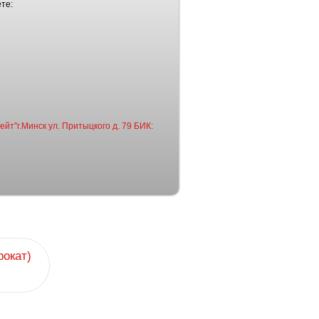
те:
йт"г.Минск ул. Притыцкого д. 79 БИК:
рокат)