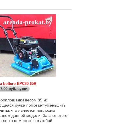
бензиновые. Дрели. Бензорезы.
ифовальные ...
 boltero BPC80-65R
 27,00 руб. сутки
броплощадки весом 85 кг.
щаяся ручка помогает уменьшить
литы, что является неплохим
твом данной модели. За счет этого
а легко поместится в любой
ь и снимет проблемы с