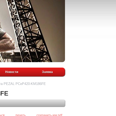
Новости
Заявка
та PEZAL PCeP420-KM186FE
6FE
ься
печать
сохранить как pdf