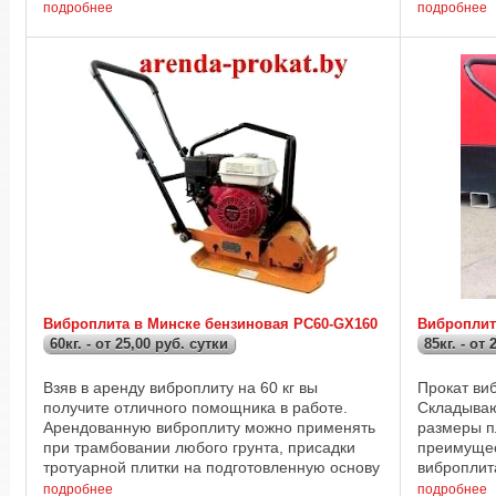
позволяет достичь глубины уплотнения ...
Триммеры 
подробнее
подробнее
Машины шл
Виброплита в Минске бензиновая PC60-GX160
Виброплита
60кг. - от 25,00 руб. сутки
85кг. - от
Взяв в аренду виброплиту на 60 кг вы
Прокат ви
получите отличного помощника в работе.
Складываю
Арендованную виброплиту можно применять
размеры п
при трамбовании любого грунта, присадки
преимущес
тротуарной плитки на подготовленную основу
виброплит
и т.д. Глубина усадки основания напрямую
автомобил
подробнее
подробнее