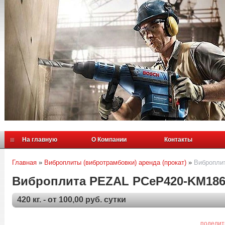
На главную
О Компании
Контакты
Главная
»
Виброплиты (вибротрамбовки) аренда (прокат)
»
Вибропли
Виброплита PEZAL PCeP420-KM18
420 кг. - от 100,00 руб. сутки
поделит