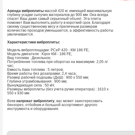
Аренда виброплиты
массой 420 кг. имеющей максимальную
глубину усадки сыпучих материалов до 900 мм. Она всегда
спасет Ваш даже самый серьезный объект. Эта плита
поможет Вам выполнить работу в короткий срок. Благодаря
своему существенному весу и приличным размерам
количество проходов уменьшается, а эффективность работы
увеличивается.
Характеристики виброплиты:
Модель виброплощадки: РСеР 420 - КМ 186 FE;
Модель двигателя : Kipor КМ - 186 FE;
Вид топлива : Дизельное;
Потребление топлива при оборотах на максимуме: 2,05 л/
час;
Емкость бака топлива : 5 литров;
Время работы без дозаправки: 2,4 часа;
Размер рабочей подошвы (ДхШ) : 900 х 550 мм;
Глубина утрамбовывания : 900 мм;
Вынуждающая сила : 50 кН;
Размеры виброплиты (без учета ручки оператора) : 1610 х
550 х 930 мм
Взяв
напрокат виброплиту
, вас может заинтересовать
бензорез, отбойник и большой ассортимент другого
инструмента и оборудования.