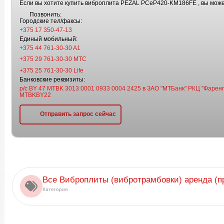
Если вы хотите купить виброплита PEZAL PCeP420-KM186FE , вы може
Позвонить:
Городские тел/факсы:
+375 17 350-47-13
Единый мобильный:
+375 44 761-30-30 A1
+375 29 761-30-30 МТС
+375 25 761-30-30 Life
Банковские реквизиты:
р/с BY 47 MTBK 3013 0001 0933 0004 2425 в ЗАО "МТБанк" РКЦ "Фаренге
MTBKBY22
Отправить запрос сейчас
Все Виброплиты (вибротрамбовки) аренда (п
Категория