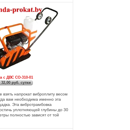
 с ДВС СО-310-01
т 32,00 руб. сутки
е взять напрокат виброплиту весом
огда вам необходима именно эта
адка. Эта вибротрамбовка
остичь уплотняющей глубины до 30
етры полностью зависят от той
ти, которую вы собираетесь
..