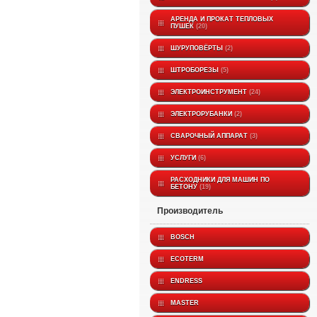
АРЕНДА И ПРОКАТ ТЕПЛОВЫХ
ПУШЕК
20
ШУРУПОВЁРТЫ
2
ШТРОБОРЕЗЫ
5
ЭЛЕКТРОИНСТРУМЕНТ
24
ЭЛЕКТРОРУБАНКИ
2
СВАРОЧНЫЙ АППАРАТ
3
УСЛУГИ
6
РАСХОДНИКИ ДЛЯ МАШИН ПО
БЕТОНУ
19
производитель
BOSCH
ECOTERM
ENDRESS
MASTER