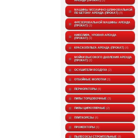
АРЕНДА (ПРОКАТ)
5
МАШИНЫ МОЗАИЧНО-ШЛИФОВАЛЬНОЙ
ПО БЕТОНУ АРЕНДА (ПРОКАТ)
9
ФРЕЗЕРОВАЛЬНОЙ МАШИНЫ АРЕНДА
(ПРОКАТ)
3
НИВЕЛИРА, УРОВНЯ АРЕНДА
(ПРОКАТ)
3
КРАСКОПУЛЬТА АРЕНДА (ПРОКАТ)
4
МОЙКИ ВЫСОКОГО ДАВЛЕНИЯ АРЕНДА
(ПРОКАТ)
2
ОСУШИТЕЛИ ВОЗДУХА
2
ОТБОЙНЫЕ МОЛОТКИ
3
ПЕРФОРАТОРЫ
8
ПИЛЫ ТОРЦОВОЧНЫЕ
3
ПИЛЫ ЦИРКУЛЯРНЫЕ
2
ПЛИТКОРЕЗЫ
6
ПРОЖЕКТОРЫ
1
ПЫЛЕСОСЫ СТРОИТЕЛЬНЫЕ
8