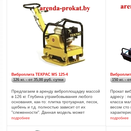
Виброплита ТЕКРАС MS 125-4
Виброплит
126 кг. - от 35,00 руб. сутки
150 кг. - о
Предлагаем в аренду виброплощадку массой
Прокат ви
в 126 кг. Глубина утрамбовывания любого
адресу : п
основания, как-то: плитка тротуарная, песок,
класса ма
щебень и т.д. полностью зависит от их
весом сто
"слеженности". Данная модель может
характерис
уплотнить неслеженный сыпучий материал
АИ-92; Рас
подробнее
подробнее
до, ...
двигателя :