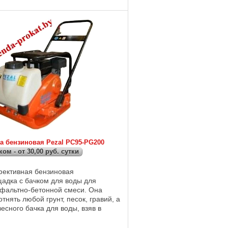
ровкой до объекта. ...
а бензиновая Pezal РС95-PG200
аком - от 30,00 руб. сутки
ективная бензиновая
адка с бачком для воды для
сфальтно-бетонной смеси. Она
тнять любой грунт, песок, гравий, а
весного бачка для воды, взяв в
 виброплиту, вы сможете уплотнить
при ...