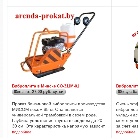
связана с ...
транспорти
Виброплита в Минске СО-311М-01
Виброплит
85кг. - от 27,00 руб. сутки
98кг., с б
Прокат бензиновой виброплиты производства
Очень эфф
МИСОМ весом 85 кг. Она является
виброплощ
универсальной трамбовкой в своем роде.
укладки а
Глубина уплотнения грунта в среднем до 20-
может упло
30 см. Эта характеристика напрямую зависит
за счет на
от так называемой "слежалости" основания и
аренду эту
подробнее
подробнее
...
и асфальт, 