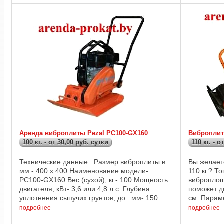
Аренда виброплиты Pezal PC100-GX160
Виброплита
100 кг. - от 30,00 руб. сутки
110 кг. - о
Технические данные : Размер виброплиты в
Вы желает
мм.- 400 х 400 Наименование модели-
110 кг.? Т
PC100-GX160 Вес (сухой), кг.- 100 Мощность
виброплощ
двигателя, кВт- 3,6 или 4,8 л.с. Глубина
поможет д
уплотнения сыпучих грунтов, до...мм- 150
см. Парам
Центробежная сила трамбования, кН- 12,0
поверхнос
подробнее
подробнее
Частота ...
уплотнить .