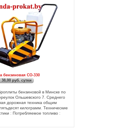
а бензиновая СО-330
т 38,00 руб. сутки
броплиты бензиновой в Минске по
ереулок Ольшевского 7. Среднего
лая дорожная техника общим
 пятьдесят килограмм. Технические
тики : Потребляемое топливо :
ход : 1,6 л/час; Мощность
 ...