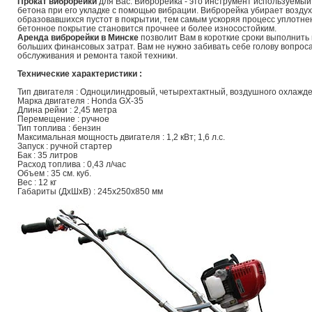
Прокат виброрейки
для Вас. Виброрейка - это инструмент используемый
бетона при его укладке с помощью вибрации. Виброрейка убирает воздух
образовавшихся пустот в покрытии, тем самым ускоряя процесс уплотне
бетонное покрытие становится прочнее и более износостойким.
Аренда виброрейки в Минске
позволит Вам в короткие сроки выполнить
больших финансовых затрат. Вам не нужно забивать себе голову вопрос
обслуживания и ремонта такой техники.
Технические характеристики :
Тип двигателя : Одноцилиндровый, четырехтактный, воздушного охлажд
Марка двигателя : Honda GX-35
Длина рейки : 2,45 метра
Перемещение : ручное
Тип топлива : бензин
Максимальная мощность двигателя : 1,2 кВт; 1,6 л.с.
Запуск : ручной стартер
Бак : 35 литров
Расход топлива : 0,43 л/час
Объем : 35 см. куб.
Вес : 12 кг
Габариты (ДхШхВ) : 245х250х850 мм