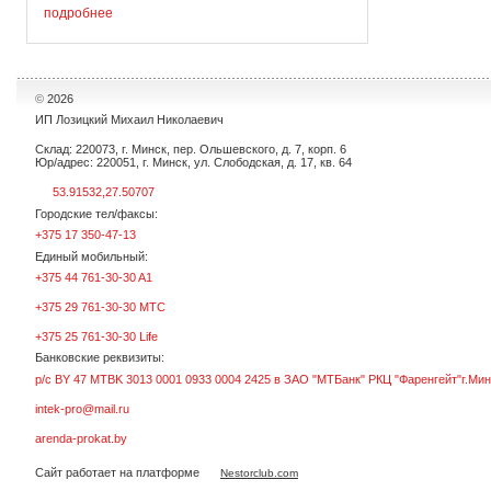
установка проста в обслуживании и
подробнее
использовании. Привод осуществляется с
...
©
2026
ИП Лозицкий Михаил Николаевич
Склад: 220073, г. Минск, пер. Ольшевского, д. 7, корп. 6
Юр/адрес: 220051, г. Минск, ул. Слободская, д. 17, кв. 64
53.91532,27.50707
Городские тел/факсы:
+375 17 350-47-13
Единый мобильный:
+375 44 761-30-30 A1
+375 29 761-30-30 МТС
+375 25 761-30-30 Life
Банковские реквизиты:
р/с BY 47 MTBK 3013 0001 0933 0004 2425 в ЗАО "МТБанк" РКЦ "Фаренгейт"г.Мин
intek-pro@mail.ru
arenda-prokat.by
Сайт работает на платформе
Nestorclub.com