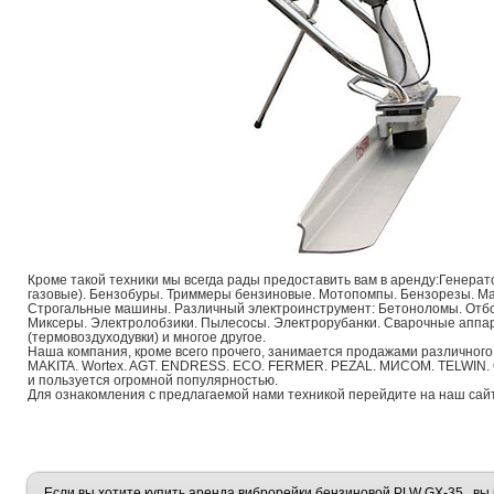
Кроме такой техники мы всегда рады предоставить вам в аренду:Генера
газовые). Бензобуры. Триммеры бензиновые. Мотопомпы. Бензорезы. 
Строгальные машины. Различный электроинструмент: Бетоноломы. Отб
Миксеры. Электролобзики. Пылесосы. Электрорубанки. Сварочные аппар
(термовоздуходувки) и многое другое.
Наша компания, кроме всего прочего, занимается продажами различного
MAKITA. Wortex. AGT. ENDRESS. ECO. FERMER. PEZAL. МИСОМ. TELWIN. 
и пользуется огромной популярностью.
Для ознакомления с предлагаемой нами техникой перейдите на наш сай
Если вы хотите купить аренда виброрейки бензиновой PLW GX-35 , вы