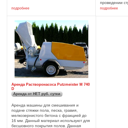
с диском 350 мм, но глубина пропила во
проведении ст
втором случае будет ...
ремонте дорог
подробнее
подробнее
полос аэродро
...
Аренда Растворонасоса Putzmeister M 740
D
Аренда от НЕТ руб. сутки
Аренда машины для смешивания и
подаче стяжки пола, песка, гравия,
мелкозернистого бетона с фракцией до
16 мм. Данный материал используют для
бесшовного покрытия полов. Данная