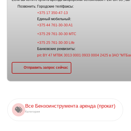
Позвонить:
Городские тел/факсы:
+375 17 350-47-13
Единый мобильный:
+375 44 761-30-30 A1
+375 29 761-30-30 МТС
+375 25 761-30-30 Life
Банковские реквизиты:
р/с BY 47 MTBK 3013 0001 0933 0004 2425 в ЗАО "МТБан
Отправить запрос сейчас
Все Бензоинструмента аренда (прокат)
Категория