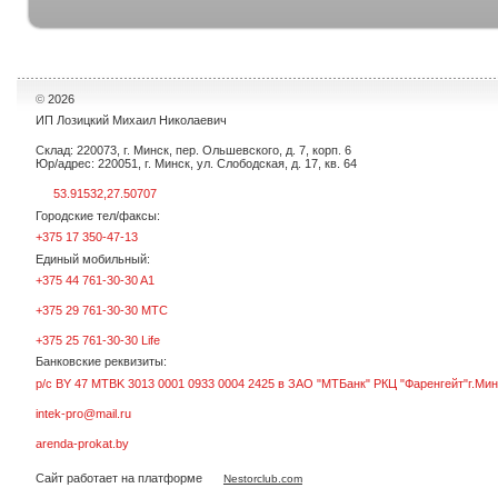
©
2026
ИП Лозицкий Михаил Николаевич
Склад: 220073, г. Минск, пер. Ольшевского, д. 7, корп. 6
Юр/адрес: 220051, г. Минск, ул. Слободская, д. 17, кв. 64
53.91532,27.50707
Городские тел/факсы:
+375 17 350-47-13
Единый мобильный:
+375 44 761-30-30 A1
+375 29 761-30-30 МТС
+375 25 761-30-30 Life
Банковские реквизиты:
р/с BY 47 MTBK 3013 0001 0933 0004 2425 в ЗАО "МТБанк" РКЦ "Фаренгейт"г.Мин
intek-pro@mail.ru
arenda-prokat.by
Сайт работает на платформе
Nestorclub.com