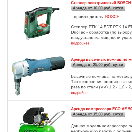
Степлер электрический BOSCH
Аренда от 10,00 руб. сутки
производитель:
BOSCH
Степлер PTK 14 EDT PTK 14 E
DuoTac - обработка (по выбор
предустановка мощности удара
подробнее
Аренда высечных ножниц по ме
Аренда от 25,00 руб. сутки
Высечные ножницы по металлу
Тип исполнения ножниц высеч
реза по стали (мм) 1,2 - 1,6 - 
подробнее
Аренда компрессора ECO АЕ 5
Аренда от 15,00 руб. сутки
Данная модель компрессора о
необходимую работу с большим