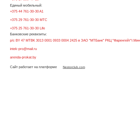
Единый мобильный:
+375 44 761-30-30 A1
+375 29 761-30-30 МТС
+375 25 761-30-30 Life
Банковские реквизиты:
р/с BY 47 MTBK 3013 0001 0933 0004 2425 в ЗАО "МТБанк" РКЦ "Фаренгейт"г.Мин
intek-pro@mail.ru
arenda-prokat.by
Сайт работает на платформе
Nestorclub.com