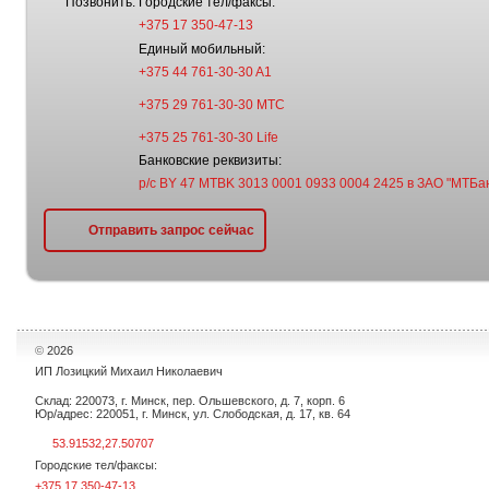
Позвонить:
Городские тел/факсы:
+375 17 350-47-13
Единый мобильный:
+375 44 761-30-30 A1
+375 29 761-30-30 МТС
+375 25 761-30-30 Life
Банковские реквизиты:
р/с BY 47 MTBK 3013 0001 0933 0004 2425 в ЗАО "МТБан
Отправить запрос сейчас
©
2026
ИП Лозицкий Михаил Николаевич
Склад: 220073, г. Минск, пер. Ольшевского, д. 7, корп. 6
Юр/адрес: 220051, г. Минск, ул. Слободская, д. 17, кв. 64
53.91532,27.50707
Городские тел/факсы:
+375 17 350-47-13