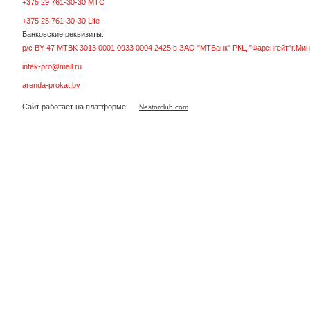
+375 29 761-30-30 МТС
+375 25 761-30-30 Life
Банковские реквизиты:
р/с BY 47 MTBK 3013 0001 0933 0004 2425 в ЗАО "МТБанк" РКЦ "Фаренгейт"г.Мин
intek-pro@mail.ru
arenda-prokat.by
Сайт работает на платформе
Nestorclub.com