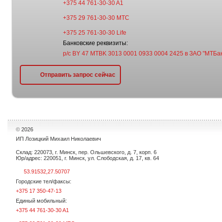
+375 44 761-30-30 A1
+375 29 761-30-30 МТС
+375 25 761-30-30 Life
Банковские реквизиты:
р/с BY 47 MTBK 3013 0001 0933 0004 2425 в ЗАО "МТБан
Отправить запрос сейчас
©
2026
ИП Лозицкий Михаил Николаевич
Склад: 220073, г. Минск, пер. Ольшевского, д. 7, корп. 6
Юр/адрес: 220051, г. Минск, ул. Слободская, д. 17, кв. 64
53.91532,27.50707
Городские тел/факсы:
+375 17 350-47-13
Единый мобильный:
+375 44 761-30-30 A1