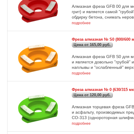
Алмазная фреза GFB 00 для м
грит) и является самой "грубо
обдирку бетона, снимать неров
подробнее
Фреза алмазная № S0 (800/600
Цена от 165,00 руб.
Алмазная фреза GFB S0 для мо
и является довольно "грубой" 
наплывы и "ослабленный" верхн
подробнее
Фреза алмазная № 0 (630/315 
Цена от 120,00 руб.
Алмазная торцевая фреза GFB
и асфальту, производимых пр
СО-313 (однороторная шлифмаши
подробнее