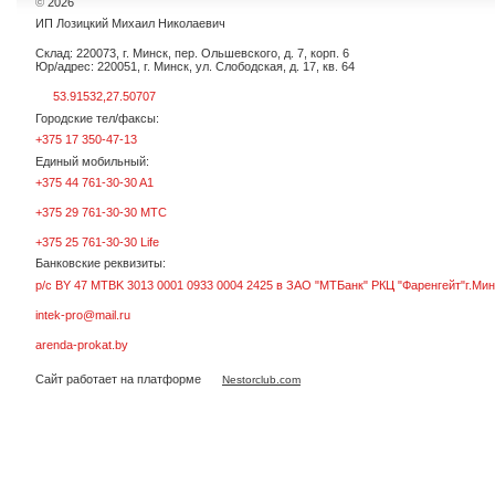
©
2026
ИП Лозицкий Михаил Николаевич
Склад: 220073, г. Минск, пер. Ольшевского, д. 7, корп. 6
Юр/адрес: 220051, г. Минск, ул. Слободская, д. 17, кв. 64
53.91532,27.50707
Городские тел/факсы:
+375 17 350-47-13
Единый мобильный:
+375 44 761-30-30 A1
+375 29 761-30-30 МТС
+375 25 761-30-30 Life
Банковские реквизиты:
р/с BY 47 MTBK 3013 0001 0933 0004 2425 в ЗАО "МТБанк" РКЦ "Фаренгейт"г.Мин
intek-pro@mail.ru
arenda-prokat.by
Сайт работает на платформе
Nestorclub.com