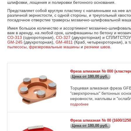
шлифовки, лощения и полировки бетонного основания.
Представляет собой круглую пластину с напаянными на нее а
различной зернистости, с одной стороны, и треугольный хвосто
посадочное отверстие траверсы мозаично-шлифовальной маши
Имея большое количество и ассортимент мозаично-шлифовал
вам в аренду, на любой срок, шлифмашины по бетону и моз
СО-313
(однороторная),
СО-327
(двухроторная) и СПЛИТСТО
GM-245
(двухроторная),
GM-4811
(Краб, четырехроторная), а 
пылесосы
,
фрезеровальные машины
и
резчики швов
.
Фреза алмазная № 000 (класте
Цена от 180,00 руб.
Торцевая алмазная фреза GFB
"сверхпрочных" бетонных осно
неровности, наплывы и "ослабл
подробнее
Фреза алмазная № 00 (1600/12
Цена от 180,00 руб.