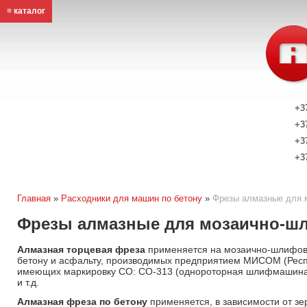
≡ каталог
+3
+3
+3
+3
Главная
»
Расходники для машин по бетону
»
Фрезы алмазные для 
Фрезы алмазные для мозаично-
Алмазная торцевая фреза
применяется на мозаично-шлифо
бетону и асфальту, производимых предприятием МИСОМ (Респ
имеющих маркировку СО: СО-313 (однороторная шлифмашина)
и т.д.
Алмазная фреза по бетону
применяется, в зависимости от зер