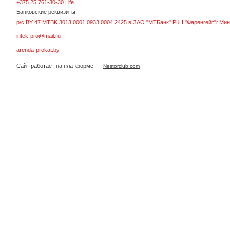
+375 25 761-30-30 Life
Банковские реквизиты:
р/с BY 47 MTBK 3013 0001 0933 0004 2425 в ЗАО "МТБанк" РКЦ "Фаренгейт"г.Мин
intek-pro@mail.ru
arenda-prokat.by
Сайт работает на платформе
Nestorclub.com