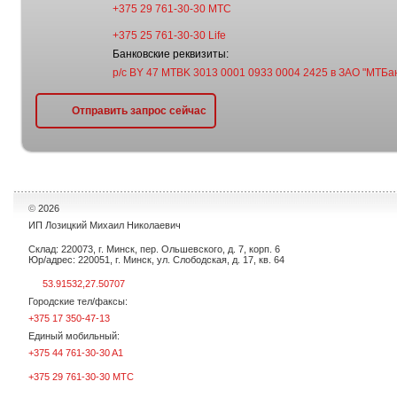
+375 29 761-30-30 МТС
+375 25 761-30-30 Life
Банковские реквизиты:
р/с BY 47 MTBK 3013 0001 0933 0004 2425 в ЗАО "МТБан
Отправить запрос сейчас
©
2026
ИП Лозицкий Михаил Николаевич
Склад: 220073, г. Минск, пер. Ольшевского, д. 7, корп. 6
Юр/адрес: 220051, г. Минск, ул. Слободская, д. 17, кв. 64
53.91532,27.50707
Городские тел/факсы:
+375 17 350-47-13
Единый мобильный:
+375 44 761-30-30 A1
+375 29 761-30-30 МТС