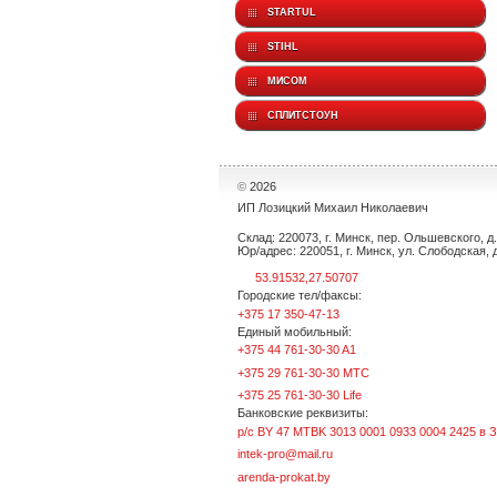
STARTUL
STIHL
МИСОМ
СПЛИТСТОУН
©
2026
ИП Лозицкий Михаил Николаевич
Склад: 220073, г. Минск, пер. Ольшевского, д. 
Юр/адрес: 220051, г. Минск, ул. Слободская, д.
53.91532,27.50707
Городские тел/факсы:
+375 17 350-47-13
Единый мобильный:
+375 44 761-30-30 A1
+375 29 761-30-30 МТС
+375 25 761-30-30 Life
Банковские реквизиты:
р/с BY 47 MTBK 3013 0001 0933 0004 2425 в 
intek-pro@mail.ru
arenda-prokat.by