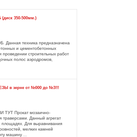
 (диск 350-500мм.)
Б. Данная техника предназначена
етонных и цементобетонных
и проведении строительных работ
дочных полос аэродромов,
ЗЫ в зерне от №000 до №3!!!
ТУТ Прокат мозаично-
 траверсами. Данный агрегат
х площадях. Для выравнивания
еровностей, мелких камней
ту машину ...