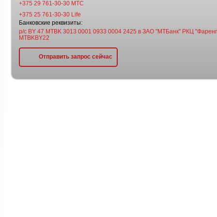
+375 29 761-30-30 МТС
+375 25 761-30-30 Life
Банковские реквизиты:
р/с BY 47 MTBK 3013 0001 0933 0004 2425 в ЗАО "МТБанк" РКЦ "Фаренге
MTBKBY22
Отправить запрос сейчас