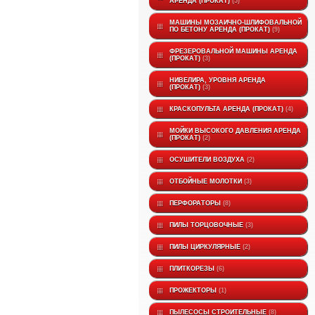
АРЕНДА (ПРОКАТ)
5
МАШИНЫ МОЗАИЧНО-ШЛИФОВАЛЬНОЙ
ПО БЕТОНУ АРЕНДА (ПРОКАТ)
9
ФРЕЗЕРОВАЛЬНОЙ МАШИНЫ АРЕНДА
(ПРОКАТ)
3
НИВЕЛИРА, УРОВНЯ АРЕНДА
(ПРОКАТ)
3
КРАСКОПУЛЬТА АРЕНДА (ПРОКАТ)
4
МОЙКИ ВЫСОКОГО ДАВЛЕНИЯ АРЕНДА
(ПРОКАТ)
2
ОСУШИТЕЛИ ВОЗДУХА
2
ОТБОЙНЫЕ МОЛОТКИ
3
ПЕРФОРАТОРЫ
8
ПИЛЫ ТОРЦОВОЧНЫЕ
3
ПИЛЫ ЦИРКУЛЯРНЫЕ
2
ПЛИТКОРЕЗЫ
6
ПРОЖЕКТОРЫ
1
ПЫЛЕСОСЫ СТРОИТЕЛЬНЫЕ
8