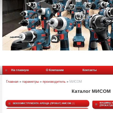
На главную
О Компании
Контакты
Главная
»
параметры
»
производитель
»
МИСОМ
Каталог МИСОМ
МАШИНЫ М
БЕНЗОИНСТРУМЕНТА АРЕНДА (ПРОКАТ) МИСОМ
1
(ПРОКАТ)