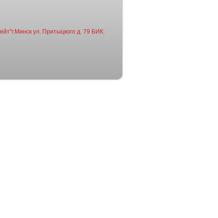
йт"г.Минск ул. Притыцкого д. 79 БИК: