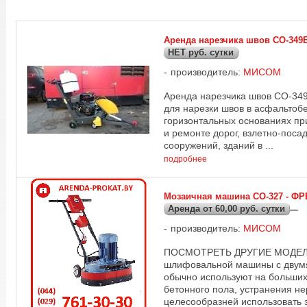
Аренда нарезчика швов СО-349Б
НЕТ руб. сутки
производитель:
МИСОМ
Аренда нарезчика швов СО-349
для нарезки швов в асфальтоб
горизонтальных основаниях пр
и ремонте дорог, взлетно-поса
сооружений, зданий в ...
подробнее
Мозаичная машина СО-327 - ФРЕ
Аренда от 60,00 руб. сутки
производитель:
МИСОМ
ПОСМОТРЕТЬ ДРУГИЕ МОДЕЛИ 
шлифовальной машины с двумя
обычно используют на больши
бетонного пола, устранения н
целесообразней использовать э