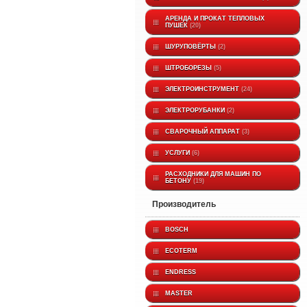
АРЕНДА И ПРОКАТ ТЕПЛОВЫХ
ПУШЕК
20
ШУРУПОВЁРТЫ
2
ШТРОБОРЕЗЫ
5
ЭЛЕКТРОИНСТРУМЕНТ
24
ЭЛЕКТРОРУБАНКИ
2
СВАРОЧНЫЙ АППАРАТ
3
УСЛУГИ
6
РАСХОДНИКИ ДЛЯ МАШИН ПО
БЕТОНУ
19
производитель
BOSCH
ECOTERM
ENDRESS
MASTER