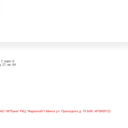
7, корп. 6
 17, кв. 64
ЗАО "МТБанк" РКЦ "Фаренгейт"г.Минск ул. Притыцкого д. 79 БИК: MTBKBY22