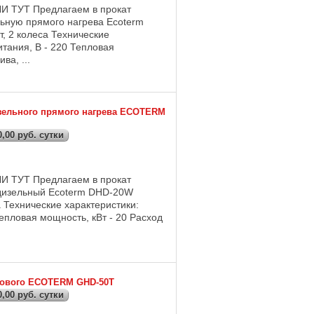
ТУТ Предлагаем в прокат
льную прямого нагрева Ecoterm
, 2 колеса Технические
тания, В - 220 Тепловая
ва, ...
изельного прямого нагрева ECOTERM
,00 руб. сутки
ТУТ Предлагаем в прокат
 дизельный Ecoterm DHD-20W
а Технические характеристики:
епловая мощность, кВт - 20 Расход
азового ECOTERM GHD-50T
,00 руб. сутки