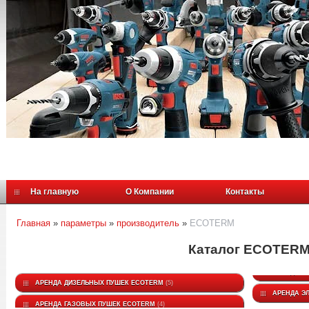
На главную
О Компании
Контакты
Главная
»
параметры
»
производитель
»
ECOTERM
Каталог ECOTER
АРЕНДА ДИЗЕЛЬНЫХ ПУШЕК ECOTERM
5
АРЕНДА Э
АРЕНДА ГАЗОВЫХ ПУШЕК ECOTERM
4