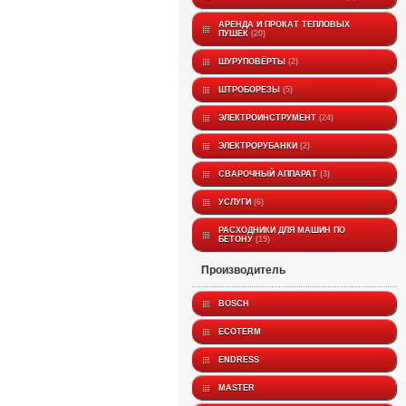
АРЕНДА И ПРОКАТ ТЕПЛОВЫХ
ПУШЕК
20
ШУРУПОВЁРТЫ
2
ШТРОБОРЕЗЫ
5
ЭЛЕКТРОИНСТРУМЕНТ
24
ЭЛЕКТРОРУБАНКИ
2
СВАРОЧНЫЙ АППАРАТ
3
УСЛУГИ
6
РАСХОДНИКИ ДЛЯ МАШИН ПО
БЕТОНУ
19
производитель
BOSCH
ECOTERM
ENDRESS
MASTER