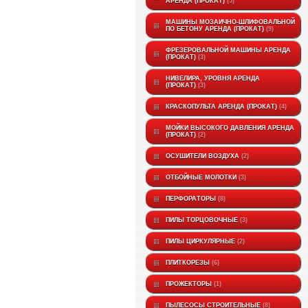
АРЕНДА (ПРОКАТ)
5
МАШИНЫ МОЗАИЧНО-ШЛИФОВАЛЬНОЙ
ПО БЕТОНУ АРЕНДА (ПРОКАТ)
9
ФРЕЗЕРОВАЛЬНОЙ МАШИНЫ АРЕНДА
(ПРОКАТ)
3
НИВЕЛИРА, УРОВНЯ АРЕНДА
(ПРОКАТ)
3
КРАСКОПУЛЬТА АРЕНДА (ПРОКАТ)
4
МОЙКИ ВЫСОКОГО ДАВЛЕНИЯ АРЕНДА
(ПРОКАТ)
2
ОСУШИТЕЛИ ВОЗДУХА
2
ОТБОЙНЫЕ МОЛОТКИ
3
ПЕРФОРАТОРЫ
8
ПИЛЫ ТОРЦОВОЧНЫЕ
3
ПИЛЫ ЦИРКУЛЯРНЫЕ
2
ПЛИТКОРЕЗЫ
6
ПРОЖЕКТОРЫ
1
ПЫЛЕСОСЫ СТРОИТЕЛЬНЫЕ
8