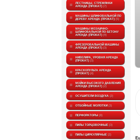
ЛЕСТНИЦЫ, СТРЕМЯНКИ
АРЕНДА (ПРОКАТ)
7
МАШИНЫ ШЛИФОВАЛЬНОЙ ПО
ДЕРЕВУ АРЕНДА (ПРОКАТ)
5
МАШИНЫ МОЗАИЧНО-
ШЛИФОВАЛЬНОЙ ПО БЕТОНУ
АРЕНДА (ПРОКАТ)
9
ФРЕЗЕРОВАЛЬНОЙ МАШИНЫ
АРЕНДА (ПРОКАТ)
3
НИВЕЛИРА, УРОВНЯ АРЕНДА
(ПРОКАТ)
3
КРАСКОПУЛЬТА АРЕНДА
(ПРОКАТ)
4
МОЙКИ ВЫСОКОГО ДАВЛЕНИЯ
АРЕНДА (ПРОКАТ)
2
ОСУШИТЕЛИ ВОЗДУХА
2
ОТБОЙНЫЕ МОЛОТКИ
3
ПЕРФОРАТОРЫ
8
ПИЛЫ ТОРЦОВОЧНЫЕ
3
ПИЛЫ ЦИРКУЛЯРНЫЕ
2
Е