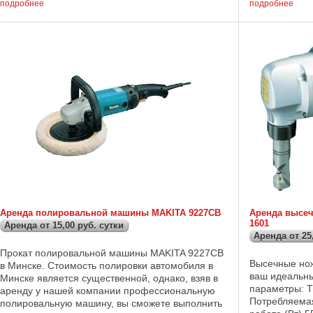
110 мм; - в алюминии : ...
подробнее
подробнее
Аренда полировальной машины MAKITA 9227СВ
Аренда высеч
1601
Аренда от 15,00 руб. сутки
Аренда от 25
Прокат полировальной машины MAKITA 9227CB
Высечные но
в Минске. Стоимость полировки автомобиля в
ваш идеальн
Минске является существенной, однако, взяв в
параметры: Т
аренду у нашей компании профессиональную
Потребляема
полировальную машину, вы сможете выполнить