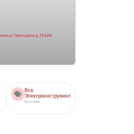
инск ул. Притыцкого д. 79 БИК:
Все
Электроинструмент
Категория