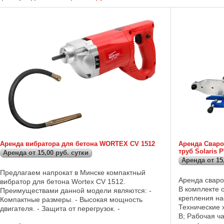
Аренда вибратора для бетона WORTEX CV 1512
Аренда Сваро
труб Solaris 
Аренда от 15,00 руб. сутки
Аренда от 15
Предлагаем напрокат в Минске компактный
Аренда сваро
вибратор для бетона Wortex CV 1512.
В комплекте 
Преимуществами данной модели являются: -
крепления на
Компактные размеры. - Высокая мощность
Технические 
двигателя. - Защита от перегрузок. -
В; Рабочая ча
Возможность быстрой замены угольных щеток .