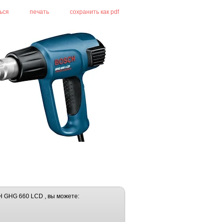
ься
печать
сохранить как pdf
H GHG 660 LCD , вы можете: