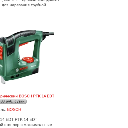
 для нарезания трубной
зьбы ½" – 1" на различных ...
трический BOSCH PTK 14 EDT
,00 руб. сутки
ель:
BOSCH
14 EDT PTK 14 EDT -
ый степлер с максимальным