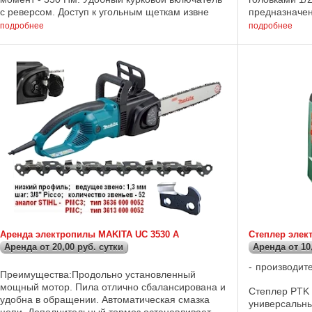
с реверсом. Доступ к угольным щеткам извне
предназначен
облегчает техническое обслуживание. ...
конической ре
подробнее
подробнее
Аренда электропилы MAKITA UC 3530 A
Степлер элек
Аренда от 20,00 руб. сутки
Аренда от 10
производит
Преимущества:Продольно установленный
мощный мотор. Пила отлично сбалансирована и
Степлер PTK 
удобна в обращении. Автоматическая смазка
универсальн
цепи. Дополнительный тормоз останавливает