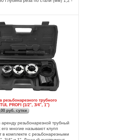
50 Глубина реза по стали (мм) 1,2 -
бина реза по алюминию (мм) ...
а резьбонарезного трубного
UL PROFI (1/2", 3/4", 1")
,00 руб. сутки
 аренду резьбонарезной трубный
к его многие называют клупп
т в комплекте с резьбонарезными
", 3/4" и 1". Данный инструмент