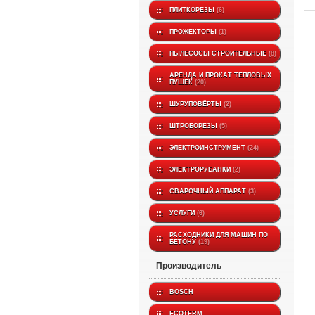
ПЛИТКОРЕЗЫ
6
ПРОЖЕКТОРЫ
1
ПЫЛЕСОСЫ СТРОИТЕЛЬНЫЕ
8
АРЕНДА И ПРОКАТ ТЕПЛОВЫХ
ПУШЕК
20
ШУРУПОВЁРТЫ
2
ШТРОБОРЕЗЫ
5
ЭЛЕКТРОИНСТРУМЕНТ
24
ЭЛЕКТРОРУБАНКИ
2
СВАРОЧНЫЙ АППАРАТ
3
УСЛУГИ
6
РАСХОДНИКИ ДЛЯ МАШИН ПО
БЕТОНУ
19
производитель
BOSCH
ECOTERM