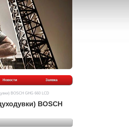
Новости
Заявка
одувки) BOSCH GHG 660 LCD
духодувки) BOSCH