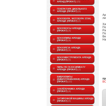
АРЕНД (ПРОКАТ)
15
ГЕНЕРАТОРА ДИЗЕЛЬНОГО
АРЕНДА (ПРОКАТ)
6
Ар
ли
БЕНЗОБУРА, МОТОБУРА STIHL
АРЕНДА (ПРОКАТ)
2
Ха
По
БЕНЗОКОСЫ АРЕНДА
Ра
(ПРОКАТ)
4
По
Вес
БЕНЗОПИЛЫ АРЕНДА
На
(ПРОКАТ)
4
БЕНЗОРЕЗА АРЕНДА
(ПРОКАТ)
4
БЕНЗОИНСТРУМЕНТА АРЕНДА
(ПРОКАТ)
5
ПИЛЫ ПО ГАЗОСИЛИКАТУ
АРЕНДА (ПРОКАТ)
3
ВИБРОПЛИТЫ
пр
(ВИБРОТРАМБОВКИ) АРЕНДА
B
(ПРОКАТ)
12
ЗАКЛЁПОЧНИКА АРЕНДА
(ПРОКАТ)
4
ЗАТИРОЧНОЙ МАШИНЫ АРЕНДА
(ПРОКАТ)
5