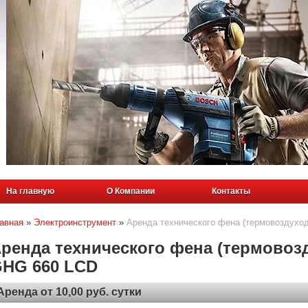
На главную
О Компании
Контакты
авная
»
Электроинструмент
»
Аренда технического фена (термовоздух
ренда технического фена (термовоз
HG 660 LCD
Аренда от 10,00 руб. сутки