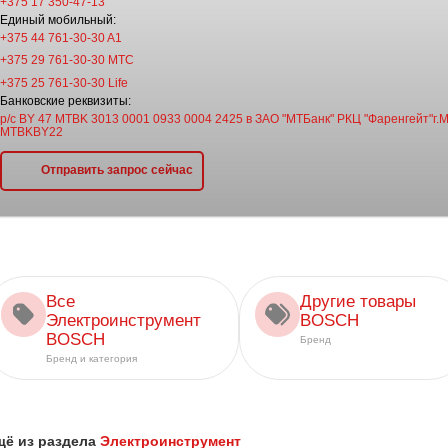
+375 17 350-47-13
Единый мобильный:
+375 44 761-30-30 A1
+375 29 761-30-30 МТС
+375 25 761-30-30 Life
Банковские реквизиты:
р/с BY 47 MTBK 3013 0001 0933 0004 2425 в ЗАО "МТБанк" РКЦ "Фаренгейт"г.М
MTBKBY22
Отправить запрос сейчас
Все
Другие товары
Электроинструмент
BOSCH
BOSCH
Бренд
Бренд и категория
щё из раздела
Электроинструмент