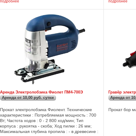
мощность : 1 
Данная ...
подробнее
подробнее
Аренда Электролобзика Фиолет ПМ4-700Э
Гравёр элект
Аренда от 10,00 руб. сутки
Аренда от 10
Прокат электролобзика Фиолент. Технические
Прокат бор ма
характеристики : Потребляемая мощность : 700
Вт; Частота ходов : 0 - 2 800 ход/мин; Тип
корпуса : рукоятка - скоба; Ход пилки : 26 мм;
Максимальная глубина пропила : - в древесине :