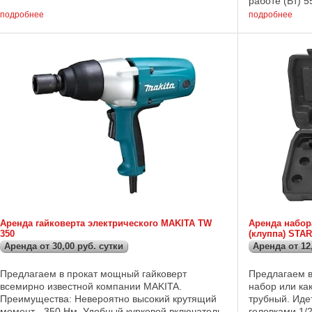
работе (Вт) 5
эту работу самостоятельно и за ...
1,6 - 2,5 Глу
подробнее
подробнее
Аренда гайковерта электрического MAKITA TW
Аренда набор
350
(клуппа) START
Аренда от 30,00 руб. сутки
Аренда от 12
Предлагаем в прокат мощный гайковерт
Предлагаем в
всемирно известной компании MAKITA.
набор или ка
Преимущества: Невероятно высокий крутящий
трубный. Иде
момент - 350 Нм. Удобный курковой включатель
головками 1/2