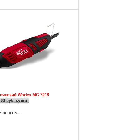
500 Вт; Время нагрева ...
рический Wortex MG 3218
,00 руб. сутки
шины в ...