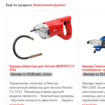
Ещё из раздела
Электроинструмент
Аренда вибратора для бетона WORTEX CV
Аренда Свароч
1512
полимерных тр
Аренда от 15,00 руб. сутки
Аренда от 15,
Предлагаем напрокат в Минске
Аренда свароч
компактный вибратор для бетона Wortex
PW-1500. В ко
CV 1512. Преимуществами данной
шестигранник 
модели являются: - Компактные размеры.
ножницы для р
- Высокая мощность двигателя. - Защита
характеристики
от перегрузок. - Возможность быстрой
Рабочая часто
подробнее
подробнее