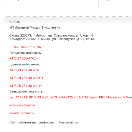
удара обеспечивает оптимальные
результаты ...
©
2026
ИП Лозицкий Михаил Николаевич
Склад: 220073, г. Минск, пер. Ольшевского, д. 7, корп. 6
Юр/адрес: 220051, г. Минск, ул. Слободская, д. 17, кв. 64
53.91532,27.50707
Городские тел/факсы:
+375 17 350-47-13
Единый мобильный:
+375 44 761-30-30 A1
+375 29 761-30-30 МТС
+375 25 761-30-30 Life
Банковские реквизиты:
р/с BY 47 MTBK 3013 0001 0933 0004 2425 в ЗАО "МТБанк" РКЦ "Фаренгейт"г.Мин
intek-pro@mail.ru
arenda-prokat.by
Сайт работает на платформе
Nestorclub.com