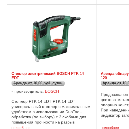
2,5 Глубина реза по алюминию (мм) ...
техническое об
Степлер электрический BOSCH PTK 14
Аренда обнару
EDT
120
Аренда от 10,00 руб. сутки
Аренда от 10,
производитель:
BOSCH
Предназначен 
цветных метал
Степлер PTK 14 EDT PTK 14 EDT -
опорных конст
универсальный степлер с максимальным
При наведении
удобством в использовании DuoTac -
индикатор заг
обработка (по выбору) с 2 скобами для
если он наход
повышения прочности на разрыв
прибор издает 
Электронная предустановка мощности
подробнее
подробнее