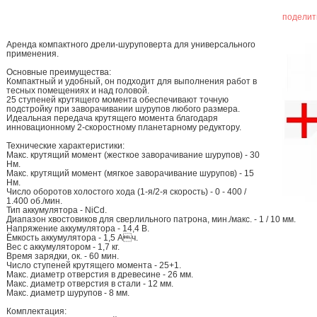
поделит
Аренда компактного дрели-шуруповерта для универсального
применения.
Основные преимущества:
Компактный и удобный, он подходит для выполнения работ в
тесных помещениях и над головой.
25 ступеней крутящего момента обеспечивают точную
подстройку при заворачивании шурупов любого размера.
Идеальная передача крутящего момента благодаря
инновационному 2-скоростному планетарному редуктору.
Технические характеристики:
Макс. крутящий момент (жесткое заворачивание шурупов) - 30
Нм.
Макс. крутящий момент (мягкое заворачивание шурупов) - 15
Нм.
Число оборотов холостого хода (1-я/2-я скорость) - 0 - 400 /
1.400 об./мин.
Тип аккумулятора - NiCd.
Диапазон хвостовиков для сверлильного патрона, мин./макс. - 1 / 10 мм.
Напряжение аккумулятора - 14,4 В.
Ёмкость аккумулятора - 1,5 Ач.
Вес с аккумулятором - 1,7 кг.
Время зарядки, ок. - 60 мин.
Число ступеней крутящего момента - 25+1.
Макс. диаметр отверстия в древесине - 26 мм.
Макс. диаметр отверстия в стали - 12 мм.
Макс. диаметр шурупов - 8 мм.
Комплектация: