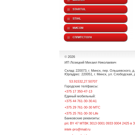
MASTER
STARTUL
STIHL
МИСОМ
СПЛИТСТОУН
©
2026
ИП Лозицкий Михаил Николаевич
Склад: 220073, г. Минск, пер. Ольшевского, д. 
Юр/адрес: 220051, г. Минск, ул. Слободская, д.
53.91532,27.50707
Городские тел/факсы:
+375 17 350-47-13
Единый мобильный:
+375 44 761-30-30 A1
+375 29 761-30-30 МТС
+375 25 761-30-30 Life
Банковские реквизиты:
р/с BY 47 MTBK 3013 0001 0933 0004 2425 в 
intek-pro@mail.ru