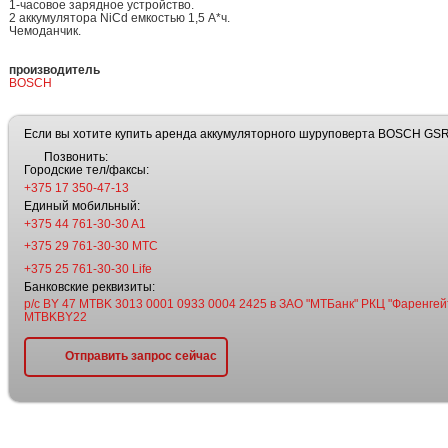
1-часовое зарядное устройство.
2 аккумулятора NiCd емкостью 1,5 А*ч.
Чемоданчик.
производитель
BOSCH
Если вы хотите купить аренда аккумуляторного шуруповерта BOSCH GSR 1
Позвонить:
Городские тел/факсы:
+375 17 350-47-13
Единый мобильный:
+375 44 761-30-30 A1
+375 29 761-30-30 МТС
+375 25 761-30-30 Life
Банковские реквизиты:
р/с BY 47 MTBK 3013 0001 0933 0004 2425 в ЗАО "МТБанк" РКЦ "Фаренгейт
MTBKBY22
Отправить запрос сейчас