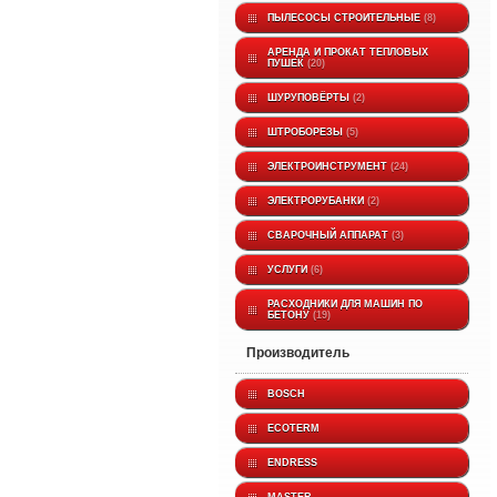
ПЫЛЕСОСЫ СТРОИТЕЛЬНЫЕ
8
АРЕНДА И ПРОКАТ ТЕПЛОВЫХ
ПУШЕК
20
ШУРУПОВЁРТЫ
2
ШТРОБОРЕЗЫ
5
ЭЛЕКТРОИНСТРУМЕНТ
24
ЭЛЕКТРОРУБАНКИ
2
СВАРОЧНЫЙ АППАРАТ
3
УСЛУГИ
6
РАСХОДНИКИ ДЛЯ МАШИН ПО
БЕТОНУ
19
производитель
BOSCH
ECOTERM
ENDRESS