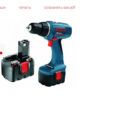
ься
печать
сохранить как pdf