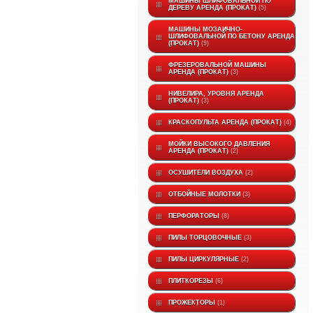
МАШИНЫ ШЛИФОВАЛЬНОЙ ПО
ДЕРЕВУ АРЕНДА (ПРОКАТ)
5
МАШИНЫ МОЗАИЧНО-
ШЛИФОВАЛЬНОЙ ПО БЕТОНУ АРЕНДА
(ПРОКАТ)
9
ФРЕЗЕРОВАЛЬНОЙ МАШИНЫ
АРЕНДА (ПРОКАТ)
3
НИВЕЛИРА, УРОВНЯ АРЕНДА
(ПРОКАТ)
3
КРАСКОПУЛЬТА АРЕНДА (ПРОКАТ)
4
МОЙКИ ВЫСОКОГО ДАВЛЕНИЯ
АРЕНДА (ПРОКАТ)
2
ОСУШИТЕЛИ ВОЗДУХА
2
ОТБОЙНЫЕ МОЛОТКИ
3
ПЕРФОРАТОРЫ
8
ПИЛЫ ТОРЦОВОЧНЫЕ
3
ПИЛЫ ЦИРКУЛЯРНЫЕ
2
ПЛИТКОРЕЗЫ
6
ПРОЖЕКТОРЫ
1