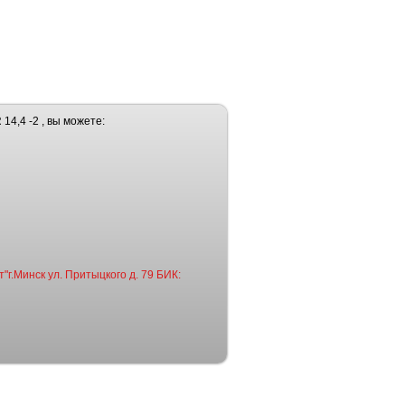
4,4 -2 , вы можете:
"г.Минск ул. Притыцкого д. 79 БИК: