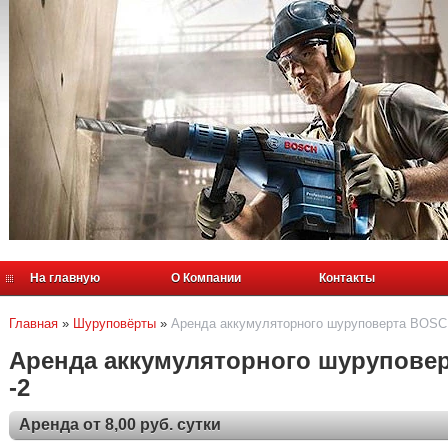
На главную
О Компании
Контакты
Главная
»
Шуруповёрты
»
Аренда аккумуляторного шуруповерта BOSC
Аренда аккумуляторного шурупове
-2
Аренда от 8,00 руб. сутки