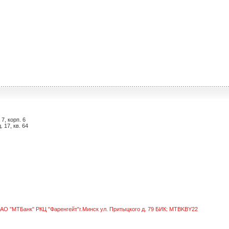
7, корп. 6
 17, кв. 64
ЗАО "МТБанк" РКЦ "Фаренгейт"г.Минск ул. Притыцкого д. 79 БИК: MTBKBY22