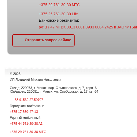
+375 29 761-30-30 МТС
+375 25 761-30-30 Life
Банковские реквизиты:
р/с BY 47 MTBK 3013 0001 0933 0004 2425 в ЗАО "МТБан
Отправить запрос сейчас
©
2026
ИП Лозицкий Михаил Николаевич
Склад: 220073, г. Минск, пер. Ольшевского, д. 7, корп. 6
Юр/адрес: 220051, г. Минск, ул. Слободская, д. 17, кв. 64
53.91532,27.50707
Городские тел/факсы:
+375 17 350-47-13
Единый мобильный:
+375 44 761-30-30 A1
+375 29 761-30-30 МТС