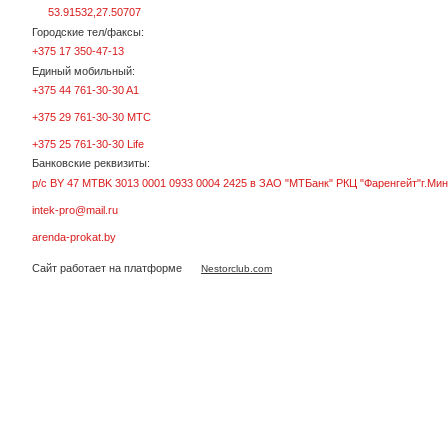
53.91532,27.50707
Городские тел/факсы:
+375 17 350-47-13
Единый мобильный:
+375 44 761-30-30 A1
+375 29 761-30-30 МТС
+375 25 761-30-30 Life
Банковские реквизиты:
р/с BY 47 MTBK 3013 0001 0933 0004 2425 в ЗАО "МТБанк" РКЦ "Фаренгейт"г.Мин
intek-pro@mail.ru
arenda-prokat.by
Сайт работает на платформе
Nestorclub.com