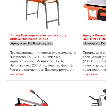
Прокат Плиткореза электрического в
Аренда Плитко
Минске Husqvarna TS73R
NORTON TT 20
Аренда от 30,00 руб. сутки
Аренда от 15,
Прокат/аренда плиткореза электрического
Предлагаем в 
Husqvarna TS 73 R. Технические
срок Станок д
характеристики : Мощность : 1 кВт;
(230В, 800Вт, 
Напряжение : 230 В; Количество фаз : 1;
40мм, с диско
Резка с охлаждением; Диаметр режущего
характеристик
диска : 230 мм; Максимальная глубина
Напряжение - 
подробнее
подробнее
реза : 50 мм; Максимальная ...
А Максимальны