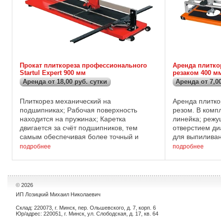
Прокат плиткореза профессионального
Аренда плитко
Startul Expert 900 мм
резаком 400 м
Аренда от 18,00 руб. сутки
Аренда от 7,00
Плиткорез механический на
Аренда плитко
подшипниках; Рабочая поверхность
резом. В компл
находится на пружинах; Каретка
линейка; режу
двигается за счёт подшипников, тем
отверстием ди
самым обеспечивая более точный и
для выпиливан
плавный рез плитки; максимальная длина
80-ти мм. Мак
подробнее
подробнее
реза составляет 900 мм; толщина плитки
мм; Допустима
может ...
©
2026
ИП Лозицкий Михаил Николаевич
Склад: 220073, г. Минск, пер. Ольшевского, д. 7, корп. 6
Юр/адрес: 220051, г. Минск, ул. Слободская, д. 17, кв. 64