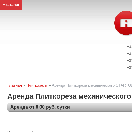
≡ каталог
+3
+3
+3
+3
Главная
»
Плиткорезы
»
Аренда Плиткореза механического START
Аренда Плиткореза механическог
Аренда от 8,00 руб. сутки