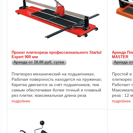
Прокат плиткореза профессионального Startul
Аренда Пл
Expert 900 мм
MASTER
Аренда от 18,00 руб. сутки
Аренда от
Плиткорез механический на подшипниках;
Простой и
Рабочая поверхность находится на пружинах;
плиткорез 
Каретка двигается за счёт подшипников, тем
Работает т
самым обеспечивая более точный и плавный
Максималь
рез плитки; максимальная длина реза
реза : 12 м
составляет 900 мм; толщина плитки может ...
подробнее
подробнее