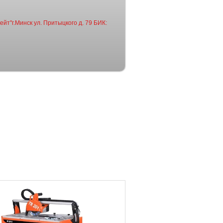
йт"г.Минск ул. Притыцкого д. 79 БИК: