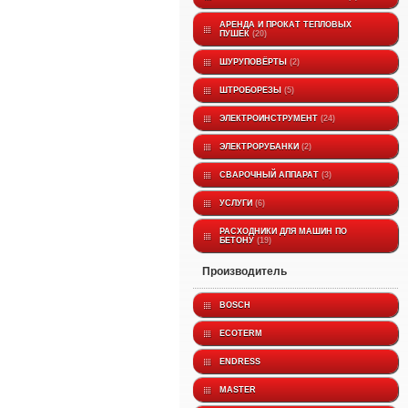
АРЕНДА И ПРОКАТ ТЕПЛОВЫХ
ПУШЕК
20
ШУРУПОВЁРТЫ
2
ШТРОБОРЕЗЫ
5
ЭЛЕКТРОИНСТРУМЕНТ
24
ЭЛЕКТРОРУБАНКИ
2
СВАРОЧНЫЙ АППАРАТ
3
УСЛУГИ
6
РАСХОДНИКИ ДЛЯ МАШИН ПО
БЕТОНУ
19
производитель
BOSCH
ECOTERM
ENDRESS
MASTER