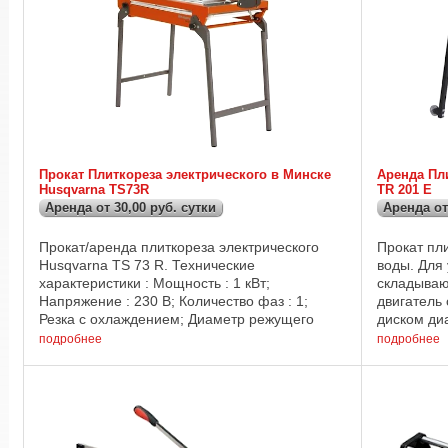
Прокат Плиткореза электрического в Минске
Аренда Пл
Husqvarna TS73R
TR 201 E
Аренда от 30,00 руб. сутки
Аренда от
Прокат/аренда плиткореза электрического
Прокат пли
Husqvarna TS 73 R. Технические
воды. Для
характеристики : Мощность : 1 кВт;
складываю
Напряжение : 230 В; Количество фаз : 1;
двигатель
Резка с охлаждением; Диаметр режущего
диском ди
диска : 230 мм; Максимальная глубина реза :
данные : Р
подробнее
подробнее
50 мм; Максимальная ...
Посадочное