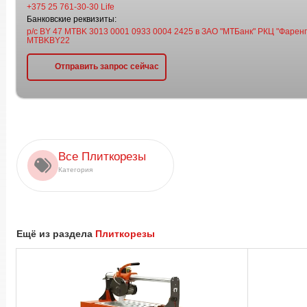
+375 25 761-30-30 Life
Банковские реквизиты:
р/с BY 47 MTBK 3013 0001 0933 0004 2425 в ЗАО "МТБанк" РКЦ "Фаренге
MTBKBY22
Отправить запрос сейчас
Все Плиткорезы
Категория
Ещё из раздела
Плиткорезы