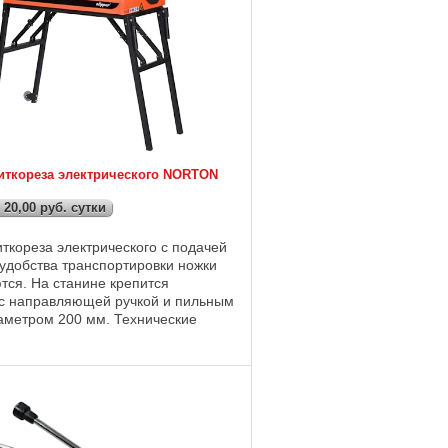
иткореза электрического NORTON
 20,00 руб. сутки
ткореза электрического с подачей
 удобства транспортировки ножки
тся. На станине крепится
 с направляющей ручкой и пильным
аметром 200 мм. Технические
аботает от сети : 230 В;
 ...