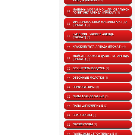
АРЕНДА (ПРОКАТ)
5
МАШИНЫ МОЗАИЧНО-ШЛИФОВАЛЬНОЙ
ПО БЕТОНУ АРЕНДА (ПРОКАТ)
9
ФРЕЗЕРОВАЛЬНОЙ МАШИНЫ АРЕНДА
(ПРОКАТ)
3
НИВЕЛИРА, УРОВНЯ АРЕНДА
(ПРОКАТ)
3
КРАСКОПУЛЬТА АРЕНДА (ПРОКАТ)
4
МОЙКИ ВЫСОКОГО ДАВЛЕНИЯ АРЕНДА
(ПРОКАТ)
2
ОСУШИТЕЛИ ВОЗДУХА
2
ОТБОЙНЫЕ МОЛОТКИ
3
ПЕРФОРАТОРЫ
8
ПИЛЫ ТОРЦОВОЧНЫЕ
3
ПИЛЫ ЦИРКУЛЯРНЫЕ
2
ПЛИТКОРЕЗЫ
6
ПРОЖЕКТОРЫ
1
ПЫЛЕСОСЫ СТРОИТЕЛЬНЫЕ
8