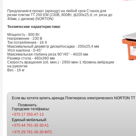
Предлагаем в прокат (аренду) на любой срок Станок для
резки плитки TT 200 EM (230В, 800Вт, ф200х25,4; гл. реза до
40мм, с диском) (NORTON)
Технические характеристики:
Мощность - 800 Вт
Напряжение - 230 В
Ток потребления - 16 А
Максимальный диаметр диска/посадка - 200х25,4 мм
Угол наклона - 0-45°
Максимальная глубина реза 90°/45° - 40/20 мм
Размер стола - 460х360 мм
Скорость вращения (об. мин.) - 2950 мин-1 Уровень вибрации
на рукоятке
Вес - 16 кг
Если вы хотите купить аренда Плиткореза электрического NORTON TT 
Позвонить:
Городские тел/факсы:
+375 17 350-47-13
Единый мобильный:
+375 44 761-30-30 A1
+375 29 761-30-30 МТС