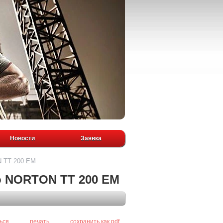
Новости
Заявка
N TT 200 EM
о NORTON TT 200 EM
ься
печать
сохранить как pdf