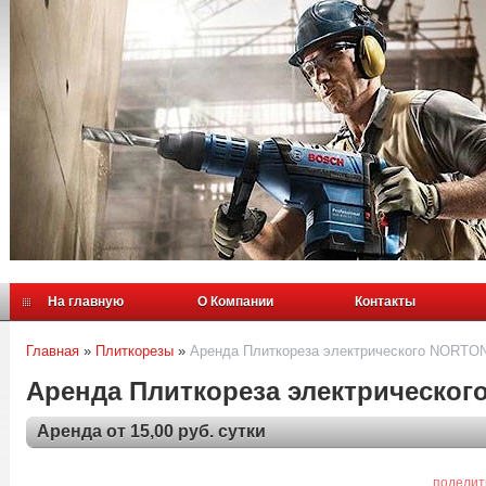
На главную
О Компании
Контакты
Главная
»
Плиткорезы
»
Аренда Плиткореза электрического NORTO
Аренда Плиткореза электрическог
Аренда от 15,00 руб. сутки
поделит