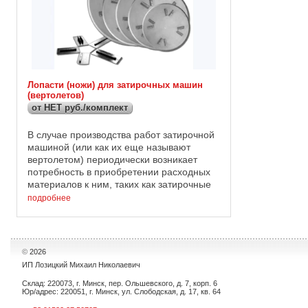
Лопасти (ножи) для затирочных машин
(вертолетов)
от НЕТ руб./комплект
В случае производства работ затирочной
машиной (или как их еще называют
вертолетом) периодически возникает
потребность в приобретении расходных
материалов к ним, таких как затирочные
диски и ножи. Мы предлагаем Вам
подробнее
затирочные диски и затирочные ...
©
2026
ИП Лозицкий Михаил Николаевич
Склад: 220073, г. Минск, пер. Ольшевского, д. 7, корп. 6
Юр/адрес: 220051, г. Минск, ул. Слободская, д. 17, кв. 64