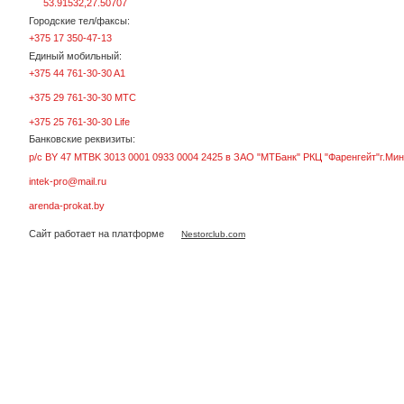
53.91532,27.50707
Городские тел/факсы:
+375 17 350-47-13
Единый мобильный:
+375 44 761-30-30 A1
+375 29 761-30-30 МТС
+375 25 761-30-30 Life
Банковские реквизиты:
р/с BY 47 MTBK 3013 0001 0933 0004 2425 в ЗАО "МТБанк" РКЦ "Фаренгейт"г.Мин
intek-pro@mail.ru
arenda-prokat.by
Сайт работает на платформе
Nestorclub.com