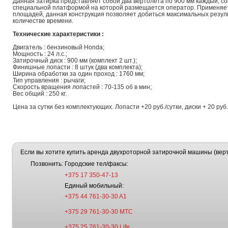
Данная затирка представляет собой два вертолёта по 900 мм каждый, 
специальной платформой на которой размещается оператор. Применяе
площадей, данная конструкция позволяет добиться максимальных резул
количестве времени.
Технические характеристики :
Двигатель : бензиновый Honda;
Мощность : 24 л.с.;
Затирочный диск : 900 мм (комплект 2 шт.);
Финишные лопасти : 8 штук (два комплекта);
Ширина обработки за один проход : 1760 мм;
Тип управления : рычаги;
Скорость вращения лопастей : 70-135 об в мин;
Вес общий : 250 кг.
Цена за сутки без комплектующих. Лопасти +20 руб./сутки, диски + 20 руб.
Если вы хотите купить аренда двухроторной затирочной машины (вертол
Позвонить:
Городские тел/факсы:
+375 17 350-47-13
Единый мобильный:
+375 44 761-30-30 A1
+375 29 761-30-30 МТС
+375 25 761-30-30 Life