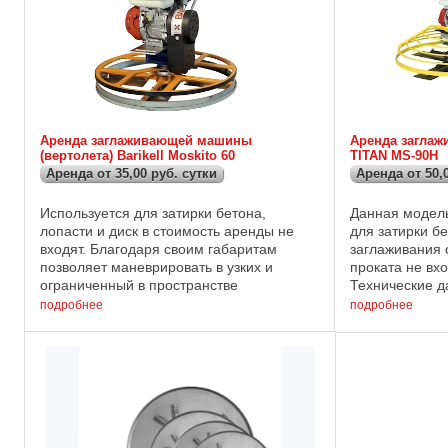
Аренда заглаживающей машины
Аренда загла
(вертолета) Barikell Moskito 60
TITAN MS-90H
Аренда от 35,00 руб. сутки
Аренда от 50,
Используется для затирки бетона,
Данная модель
лопасти и диск в стоимость аренды не
для затирки бе
входят. Благодаря своим габаритам
заглаживания 
позволяет маневрировать в узких и
проката не вх
ограниченный в пространстве
Технические д
помещениях. Технические данные :
GX-160; Мощнос
подробнее
подробнее
Диаметр диска : 600 мм; Двигатель :
обработки : 900
бензиновый ...