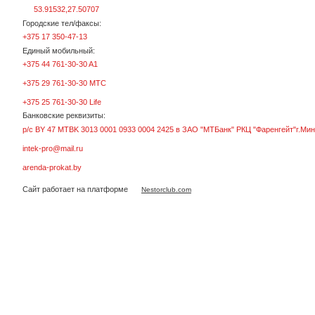
53.91532,27.50707
Городские тел/факсы:
+375 17 350-47-13
Единый мобильный:
+375 44 761-30-30 A1
+375 29 761-30-30 МТС
+375 25 761-30-30 Life
Банковские реквизиты:
р/с BY 47 MTBK 3013 0001 0933 0004 2425 в ЗАО "МТБанк" РКЦ "Фаренгейт"г.Мин
intek-pro@mail.ru
arenda-prokat.by
Сайт работает на платформе
Nestorclub.com