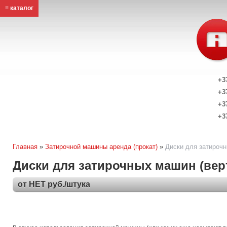
≡ каталог
+3
+3
+3
+3
Главная
»
Затирочной машины аренда (прокат)
»
Диски для затирочн
Диски для затирочных машин (вер
от НЕТ руб./штука