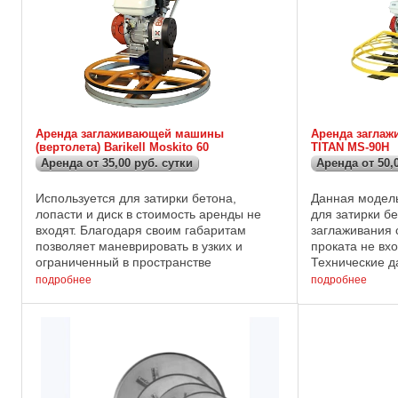
Аренда заглаживающей машины
Аренда загла
(вертолета) Barikell Moskito 60
TITAN MS-90H
Аренда от 35,00 руб. сутки
Аренда от 50,
Используется для затирки бетона,
Данная модель
лопасти и диск в стоимость аренды не
для затирки бе
входят. Благодаря своим габаритам
заглаживания 
позволяет маневрировать в узких и
проката не вх
ограниченный в пространстве
Технические д
помещениях. Технические данные :
GX-160; Мощнос
подробнее
подробнее
Диаметр диска : 600 мм; Двигатель :
обработки : 900
бензиновый ...