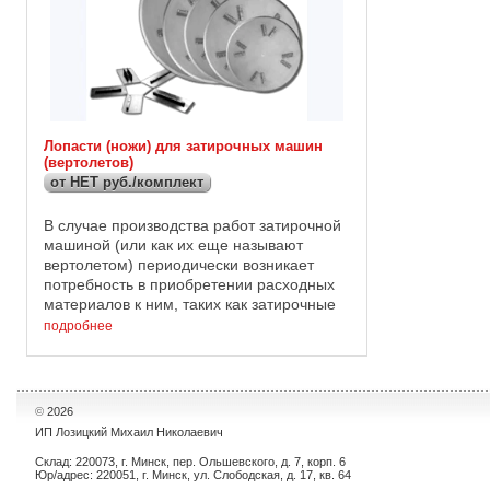
Лопасти (ножи) для затирочных машин
(вертолетов)
от НЕТ руб./комплект
В случае производства работ затирочной
машиной (или как их еще называют
вертолетом) периодически возникает
потребность в приобретении расходных
материалов к ним, таких как затирочные
диски и ножи. Мы предлагаем Вам
подробнее
затирочные диски и затирочные ...
©
2026
ИП Лозицкий Михаил Николаевич
Склад: 220073, г. Минск, пер. Ольшевского, д. 7, корп. 6
Юр/адрес: 220051, г. Минск, ул. Слободская, д. 17, кв. 64