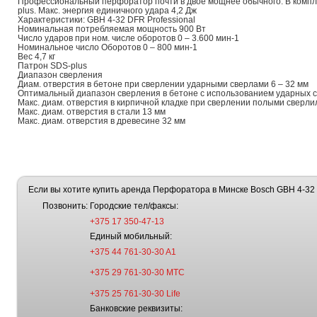
Профессиональный перфоратор почти в двое мощнее обычного. В компле
plus. Макс. энергия единичного удара 4,2 Дж
Характеристики: GBH 4-32 DFR Professional
Номинальная потребляемая мощность 900 Вт
Число ударов при ном. числе оборотов 0 – 3.600 мин-1
Номинальное число Оборотов 0 – 800 мин-1
Вес 4,7 кг
Патрон SDS-plus
Диапазон сверления
Диам. отверстия в бетоне при сверлении ударными сверлами 6 – 32 мм
Оптимальный диапазон сверления в бетоне с использованием ударных с
Макс. диам. отверстия в кирпичной кладке при сверлении полыми сверл
Макс. диам. отверстия в стали 13 мм
Макс. диам. отверстия в древесине 32 мм
Если вы хотите купить аренда Перфоратора в Минске Bosch GBH 4-32 D
Позвонить:
Городские тел/факсы:
+375 17 350-47-13
Единый мобильный:
+375 44 761-30-30 A1
+375 29 761-30-30 МТС
+375 25 761-30-30 Life
Банковские реквизиты: