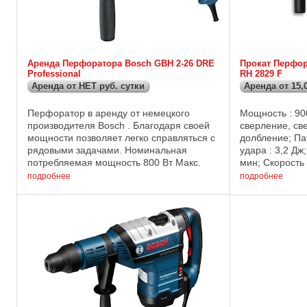
Аренда Перфоратора Bosch GBH 2-26 DRE
Прокат Перфо
Professional
RH 2829 F
Аренда от НЕТ руб. сутки
Аренда от 15,
Перфоратор в аренду от немецкого
Мощность : 90
производителя Bosch . Благодаря своей
сверление, св
мощности позволяет легко справляться с
долбление; Па
рядовыми задачами. Номинальная
удара : 3,2 Дж;
потребляемая мощность 800 Вт Макс.
мин; Скорость
энергия единичного удара 2,7 Дж Число
Режим реверса; 
подробнее
подробнее
ударов при ном. числе оборотов 0 – ...