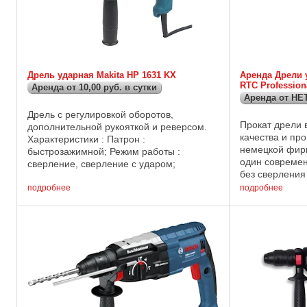
Дрель ударная Makita HP 1631 KX
Аренда Дрели 
RTC Profession
Аренда от 10,00 руб. в сутки
Аренда от НЕТ
Дрель с регулировкой оборотов,
Прокат дрели 
дополнительной рукояткой и реверсом.
качества и пр
Характеристики : Патрон :
немецкой фирм
быстрозажимной; Режим работы :
один современ
сверление, сверление с ударом;
без сверления
Мощность : 710 Вт; Питание : Сеть;
типу плоскостя
Скорость вращения : 3 200 оборотов в
подробнее
подробнее
т.д., однако пр
минуту; Частота ...