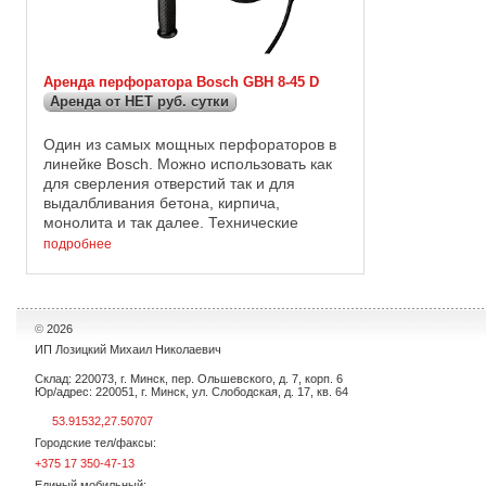
Аренда перфоратора Bosch GBH 8-45 D
Аренда от НЕТ руб. сутки
Один из самых мощных перфораторов в
линейке Bosch. Можно использовать как
для сверления отверстий так и для
выдалбливания бетона, кирпича,
монолита и так далее. Технические
данные Диаметр отверстия в бетоне : до
подробнее
45 мм; Мощность : 1500 Вт; Энергия ...
©
2026
ИП Лозицкий Михаил Николаевич
Склад: 220073, г. Минск, пер. Ольшевского, д. 7, корп. 6
Юр/адрес: 220051, г. Минск, ул. Слободская, д. 17, кв. 64
53.91532,27.50707
Городские тел/факсы:
+375 17 350-47-13
Единый мобильный: