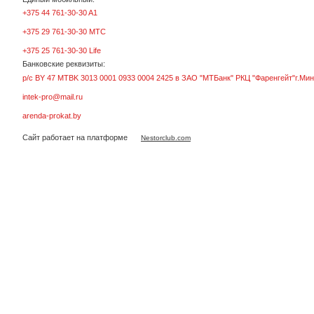
+375 44 761-30-30 A1
+375 29 761-30-30 МТС
+375 25 761-30-30 Life
Банковские реквизиты:
р/с BY 47 MTBK 3013 0001 0933 0004 2425 в ЗАО "МТБанк" РКЦ "Фаренгейт"г.Мин
intek-pro@mail.ru
arenda-prokat.by
Сайт работает на платформе
Nestorclub.com