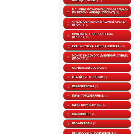
АРЕНДА (ПРОКАТ)
5
МАШИНЫ МОЗАИЧНО-ШЛИФОВАЛЬНОЙ
ПО БЕТОНУ АРЕНДА (ПРОКАТ)
9
ФРЕЗЕРОВАЛЬНОЙ МАШИНЫ АРЕНДА
(ПРОКАТ)
3
НИВЕЛИРА, УРОВНЯ АРЕНДА
(ПРОКАТ)
3
КРАСКОПУЛЬТА АРЕНДА (ПРОКАТ)
4
МОЙКИ ВЫСОКОГО ДАВЛЕНИЯ АРЕНДА
(ПРОКАТ)
2
ОСУШИТЕЛИ ВОЗДУХА
2
ОТБОЙНЫЕ МОЛОТКИ
3
ПЕРФОРАТОРЫ
8
ПИЛЫ ТОРЦОВОЧНЫЕ
3
ПИЛЫ ЦИРКУЛЯРНЫЕ
2
ПЛИТКОРЕЗЫ
6
ПРОЖЕКТОРЫ
1
ПЫЛЕСОСЫ СТРОИТЕЛЬНЫЕ
8