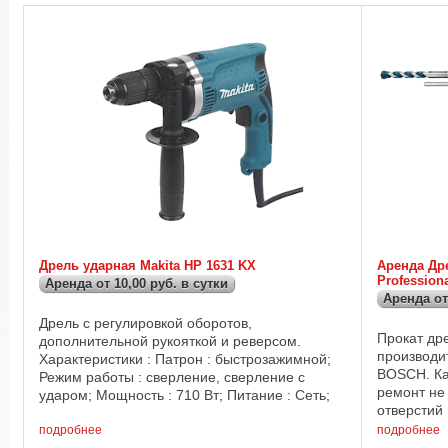
Дрель ударная Makita HP 1631 KX
Аренда Др
Professiona
Аренда от 10,00 руб. в сутки
Аренда от
Дрель с регулировкой оборотов,
Прокат дре
дополнительной рукояткой и реверсом.
производи
Характеристики : Патрон : быстрозажимной;
BOSCH. Ка
Режим работы : сверление, сверление с
ремонт не
ударом; Мощность : 710 Вт; Питание : Сеть;
отверстий 
Скорость вращения : 3 200 оборотов в
бетон, дер
минуту; Частота ...
подробнее
подробнее
приобрести