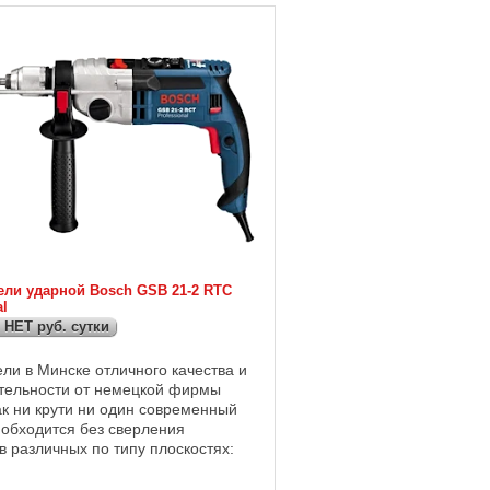
ели ударной Bosch GSB 21-2 RTC
l
 НЕТ руб. сутки
ли в Минске отличного качества и
тельности от немецкой фирмы
к ни крути ни один современный
 обходится без сверления
в различных по типу плоскостях:
ево, кирпич и т.д., однако
 ...