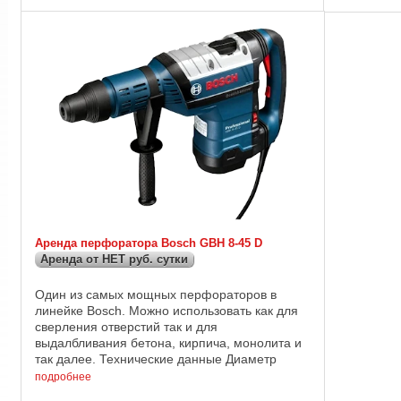
числе ...
Аренда перфоратора Bosch GBH 8-45 D
Аренда от НЕТ руб. сутки
Один из самых мощных перфораторов в
линейке Bosch. Можно использовать как для
сверления отверстий так и для
выдалбливания бетона, кирпича, монолита и
так далее. Технические данные Диаметр
отверстия в бетоне : до 45 мм; Мощность :
подробнее
1500 Вт; Энергия ...