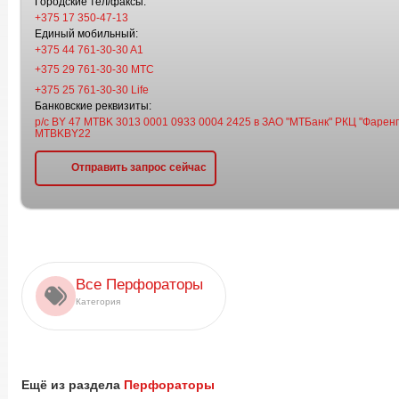
Городские тел/факсы:
+375 17 350-47-13
Единый мобильный:
+375 44 761-30-30 A1
+375 29 761-30-30 МТС
+375 25 761-30-30 Life
Банковские реквизиты:
р/с BY 47 MTBK 3013 0001 0933 0004 2425 в ЗАО "МТБанк" РКЦ "Фаренге
MTBKBY22
Отправить запрос сейчас
Все Перфораторы
Категория
Ещё из раздела
Перфораторы