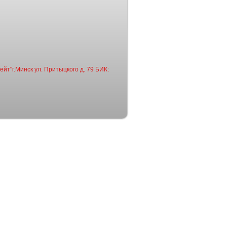
йт"г.Минск ул. Притыцкого д. 79 БИК: