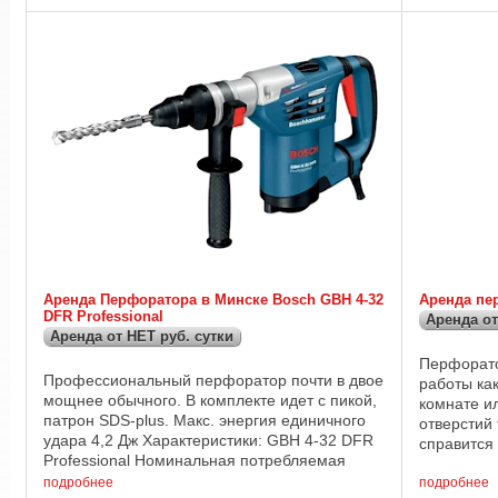
Аренда Перфоратора в Минске Bosch GBH 4-32
Аренда пе
DFR Professional
Аренда от
Аренда от НЕТ руб. сутки
Перфорато
Профессиональный перфоратор почти в двое
работы как
мощнее обычного. В комплекте идет с пикой,
комнате ил
патрон SDS-plus. Макс. энергия единичного
отверстий
удара 4,2 Дж Характеристики: GBH 4-32 DFR
справится
Professional Номинальная потребляемая
Мощность :
мощность 900 Вт Число ударов при ном.
подробнее
...
подробнее