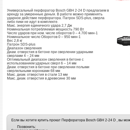
Универсальный перфоратор Bosch GBH 2-24 D предлагаем в
аренду за умеренные деньги. В работе можно применять
ударное действие перфоратора. Патрон SDS-plus, сверла
либо пики не идут в комплекте.
Макс. энергия единичного удара 2,7 Дж
Номинальная потребляемая мощность 790 Вт
Число ударов при ном. числе оборотов 0 – 4.700 мин-1
Номинальное число Оборотов 0 – 950 мин-1
Вес 2,8 кг
Патрон SDS-plus
Диапазон сверления
Диам. отверстия в бетоне при сверлении ударными
сверлами 4 – 24 мм
Оптимальный диапазон сверления в бетоне с
использованием ударных сверл 6 – 14 мм
Диам. отверстия в бетоне при сверлении полыми
сверлильными коронками 68 мм
Макс. диам. отверстия в стали 13 мм
Макс. диам. отверстия в древесине 30 мм
Если вы хотите купить прокат Перфоратора Bosch GBH 2-24 D , вы мож
Позвонить: