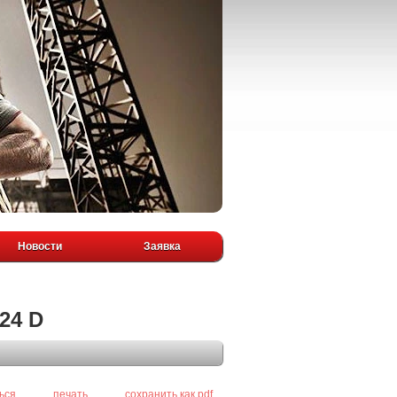
Новости
Заявка
24 D
ься
печать
сохранить как pdf