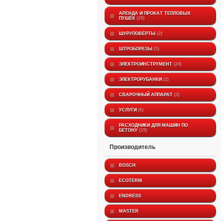
АРЕНДА И ПРОКАТ ТЕПЛОВЫХ
ПУШЕК
20
ШУРУПОВЁРТЫ
2
ШТРОБОРЕЗЫ
5
ЭЛЕКТРОИНСТРУМЕНТ
24
ЭЛЕКТРОРУБАНКИ
2
СВАРОЧНЫЙ АППАРАТ
3
УСЛУГИ
6
РАСХОДНИКИ ДЛЯ МАШИН ПО
БЕТОНУ
19
производитель
BOSCH
ECOTERM
ENDRESS
MASTER