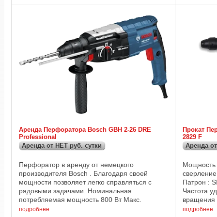
Аренда Перфоратора Bosch GBH 2-26 DRE
Прокат Пе
Professional
2829 F
Аренда от НЕТ руб. сутки
Аренда от
Перфоратор в аренду от немецкого
Мощность :
производителя Bosch . Благодаря своей
сверление
мощности позволяет легко справляться с
Патрон : S
рядовыми задачами. Номинальная
Частота уд
потребляемая мощность 800 Вт Макс.
вращения :
энергия единичного удара 2,7 Дж Число
: 3,1 ...
подробнее
подробнее
ударов при ном. числе оборотов 0 – ...