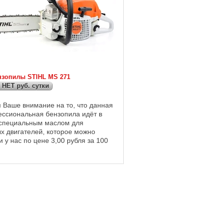
нзопилы STIHL MS 271
 НЕТ руб. сутки
Ваше внимание на то, что данная
ссиональная бензопила идёт в
 специальным маслом для
ых двигателей, которое можно
 у нас по цене 3,00 рубля за 100
о в смешанном состоянии равно
м ...