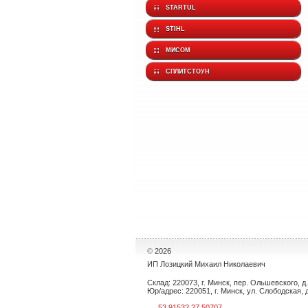
STARTUL
STIHL
МИСОМ
СПЛИТСТОУН
©
2026
ИП Лозицкий Михаил Николаевич
Склад: 220073, г. Минск, пер. Ольшевского, д. 
Юр/адрес: 220051, г. Минск, ул. Слободская, д.
53.91532,27.50707