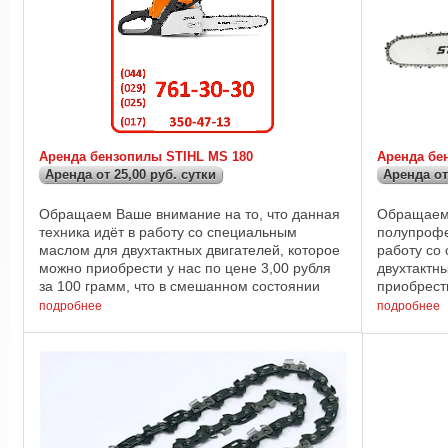
Аренда бензопилы STIHL MS 180
Аренда бе
Аренда от 25,00 руб. сутки
Аренда от
Обращаем Ваше внимание на то, что данная
Обращаем 
техника идёт в работу со специальным
полупрофе
маслом для двухтактных двигателей, которое
работу со
можно приобрести у нас по цене 3,00 рубля
двухтактн
за 100 грамм, что в смешанном состоянии
приобрести
равно пяти литрам готовой смеси.
грамм, чт
подробнее
подробнее
Технические ...
пяти литра