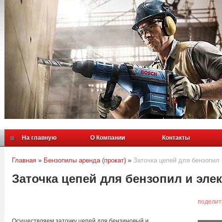
На главную
О Компании
Контакты
Главная
»
Бензопилы аренда (прокат)
»
Заточка цепей для бензопил и
Заточка цепей для бензопил и элек
поделит
Осуществляем заточку цепей для бензиновый и