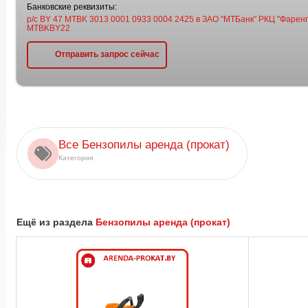
Банковские реквизиты:
р/с BY 47 MTBK 3013 0001 0933 0004 2425 в ЗАО "МТБанк" РКЦ "Фаренге
MTBKBY22
Отправить запрос сейчас
Все Бензопилы аренда (прокат)
Категория
Ещё из раздела
Бензопилы аренда (прокат)