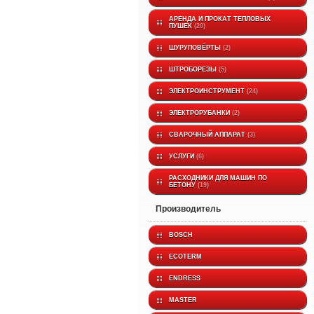
АРЕНДА И ПРОКАТ ТЕПЛОВЫХ
ПУШЕК
20
ШУРУПОВЁРТЫ
2
ШТРОБОРЕЗЫ
5
ЭЛЕКТРОИНСТРУМЕНТ
24
ЭЛЕКТРОРУБАНКИ
2
СВАРОЧНЫЙ АППАРАТ
3
УСЛУГИ
6
РАСХОДНИКИ ДЛЯ МАШИН ПО
БЕТОНУ
19
производитель
BOSCH
ECOTERM
ENDRESS
MASTER