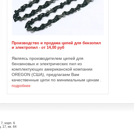
Производство и продажа цепей для бензопил
и электропил - от 14,00 руб
Являясь производителем цепей для
бензиновых и электрических пил из
комплектующих американской компании
OREGON (США), предлагаем Вам
качественные цепи по минимальным ценам .
Приобрести или заточить цепь для бензопилы
подробнее
или электропилы Вы можете по ...
7, корп. 6
 17, кв. 64