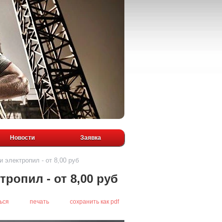
Новости
Заявка
 электропил - от 8,00 руб
тропил - от 8,00 руб
ься
печать
сохранить как pdf