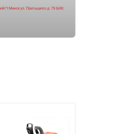
йт"г.Минск ул. Притыцкого д. 79 БИК: