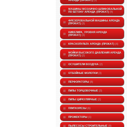
АРЕНДА (ПРОКАТ)
5
МАШИНЫ МОЗАИЧНО-ШЛИФОВАЛЬНОЙ
ПО БЕТОНУ АРЕНДА (ПРОКАТ)
9
ФРЕЗЕРОВАЛЬНОЙ МАШИНЫ АРЕНДА
(ПРОКАТ)
3
НИВЕЛИРА, УРОВНЯ АРЕНДА
(ПРОКАТ)
3
КРАСКОПУЛЬТА АРЕНДА (ПРОКАТ)
4
МОЙКИ ВЫСОКОГО ДАВЛЕНИЯ АРЕНДА
(ПРОКАТ)
2
ОСУШИТЕЛИ ВОЗДУХА
2
ОТБОЙНЫЕ МОЛОТКИ
3
ПЕРФОРАТОРЫ
8
ПИЛЫ ТОРЦОВОЧНЫЕ
3
ПИЛЫ ЦИРКУЛЯРНЫЕ
2
ПЛИТКОРЕЗЫ
6
ПРОЖЕКТОРЫ
1
ПЫЛЕСОСЫ СТРОИТЕЛЬНЫЕ
8