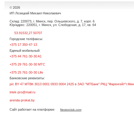
©
2026
ИП Лозицкий Михаил Николаевич
Склад: 220073, г. Минск, пер. Ольшевского, д. 7, корп. 6
Юр/адрес: 220051, г. Минск, ул. Слободская, д. 17, кв. 64
53.91532,27.50707
Городские тел/факсы:
+375 17 350-47-13
Единый мобильный:
+375 44 761-30-30 A1
+375 29 761-30-30 МТС
+375 25 761-30-30 Life
Банковские реквизиты:
р/с BY 47 MTBK 3013 0001 0933 0004 2425 в ЗАО "МТБанк" РКЦ "Фаренгейт"г.Мин
intek-pro@mail.ru
arenda-prokat.by
Сайт работает на платформе
Nestorclub.com