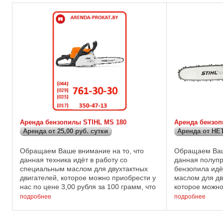
Аренда бензопилы STIHL MS 180
Аренда бензоп
Аренда от 25,00 руб. сутки
Аренда от НЕТ
Обращаем Ваше внимание на то, что
Обращаем Ваш
данная техника идёт в работу со
данная полуп
специальным маслом для двухтактных
бензопила идё
двигателей, которое можно приобрести у
маслом для дв
нас по цене 3,00 рубля за 100 грамм, что
которое можно
в смешанном состоянии равно пяти
3,00 рубля за 
подробнее
подробнее
литрам готовой смеси. Технические ...
смешанном со
...